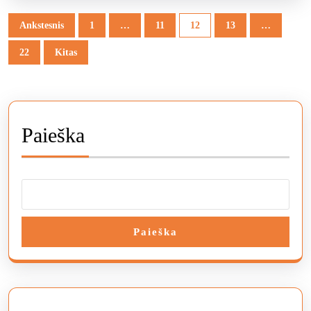
Įrašų
Ankstesnis
1
…
11
12
13
…
puslapiavimas
22
Kitas
Paieška
Paieška