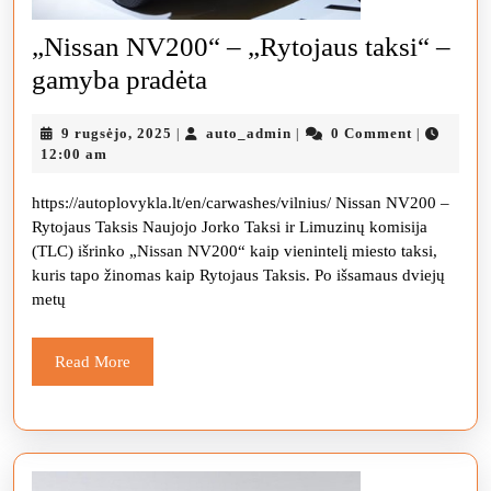
„Nissan NV200“ – „Rytojaus taksi“ –
„Nissan
gamyba pradėta
NV200“
9
auto_admin
9 rugsėjo, 2025
auto_admin
0 Comment
|
|
|
–
rugsėjo,
12:00 am
„Rytojaus
2025
https://autoplovykla.lt/en/carwashes/vilnius/ Nissan NV200 –
taksi“
Rytojaus Taksis Naujojo Jorko Taksi ir Limuzinų komisija
–
(TLC) išrinko „Nissan NV200“ kaip vienintelį miesto taksi,
gamyba
kuris tapo žinomas kaip Rytojaus Taksis. Po išsamaus dviejų
metų
pradėta
Read
Read More
More