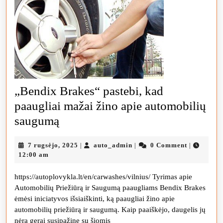
„Bendix Brakes“ pastebi, kad
paaugliai mažai žino apie automobilių
„Bendix
saugumą
Brakes“
7
auto_admin
7 rugsėjo, 2025
auto_admin
0 Comment
|
|
|
pastebi,
rugsėjo,
12:00 am
kad
2025
https://autoplovykla.lt/en/carwashes/vilnius/ Tyrimas apie
paaugliai
Automobilių Priežiūrą ir Saugumą paaugliams Bendix Brakes
mažai
ėmėsi iniciatyvos išsiaiškinti, ką paaugliai žino apie
žino
automobilių priežiūrą ir saugumą. Kaip paaiškėjo, daugelis jų
nėra gerai susipažinę su šiomis