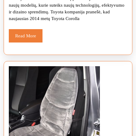
Andželo
naujų modelių, kurie suteiks naujų technologijų, efektyvumo
ir dizaino sprendimų. Toyota kompanija pranešė, kad
automob
naujausias 2014 metų Toyota Corolla
parodą
Read
Read More
More