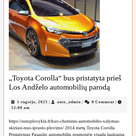
„Toyota Corolla“ bus pristatyta prieš
„Toyota
Los Andželo automobilių parodą
Corolla“
1
auto_admin
1 rugsėjo, 2025
auto_admin
0 Comment
|
|
|
bus
rugsėjo,
12:00 am
pristatyt
2025
https://autoplovykla.lt/kuo-cheminis-automobilio-valymas-
prieš
skiriasi-nuo-iprasto-plovimo/ 2014 metų Toyota Corolla
Los
Pristatymas Pasaulio automobilių pramonėje visada laukiama