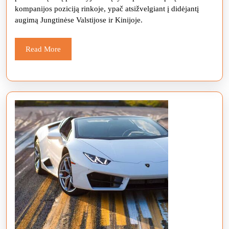
kompanijos poziciją rinkoje, ypač atsižvelgiant į didėjantį
milijonus
augimą Jungtinėse Valstijose ir Kinijoje.
Read
Read More
More