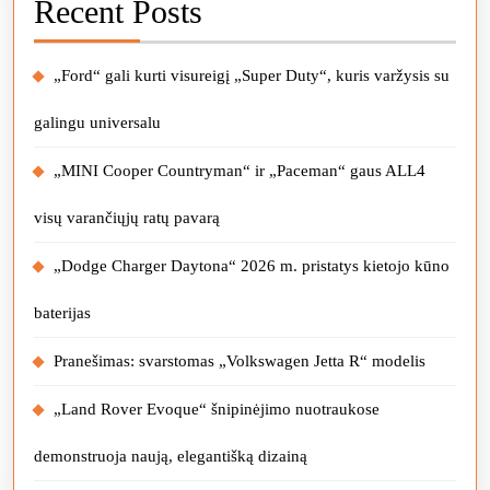
Recent Posts
„Ford“ gali kurti visureigį „Super Duty“, kuris varžysis su
galingu universalu
„MINI Cooper Countryman“ ir „Paceman“ gaus ALL4
visų varančiųjų ratų pavarą
„Dodge Charger Daytona“ 2026 m. pristatys kietojo kūno
baterijas
Pranešimas: svarstomas „Volkswagen Jetta R“ modelis
„Land Rover Evoque“ šnipinėjimo nuotraukose
demonstruoja naują, elegantišką dizainą