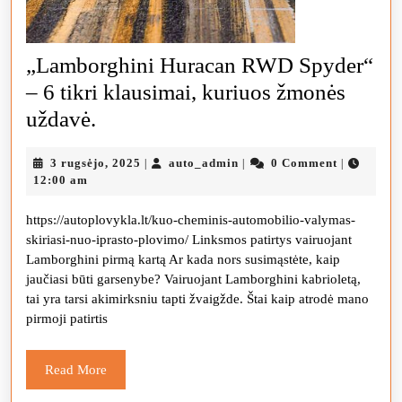
„Lamborghini Huracan RWD Spyder“
– 6 tikri klausimai, kuriuos žmonės
„Lamborghini
uždavė.
Huracan
3
auto_admin
3 rugsėjo, 2025
auto_admin
0 Comment
|
|
|
RWD
rugsėjo,
12:00 am
Spyder“
2025
https://autoplovykla.lt/kuo-cheminis-automobilio-valymas-
–
skiriasi-nuo-iprasto-plovimo/ Linksmos patirtys vairuojant
6
Lamborghini pirmą kartą Ar kada nors susimąstėte, kaip
tikri
jaučiasi būti garsenybe? Vairuojant Lamborghini kabrioletą,
tai yra tarsi akimirksniu tapti žvaigžde. Štai kaip atrodė mano
klausimai,
pirmoji patirtis
kuriuos
žmonės
Read
Read More
uždavė.
More