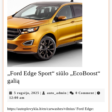
„Ford Edge Sport“ siūlo „EcoBoost“
„Ford
galią
Edge
5
auto_admin
5 rugsėjo, 2025
auto_admin
0 Comment
|
|
|
Sport“
rugsėjo,
12:00 am
siūlo
2025
https://autoplovykla.lt/en/carwashes/vilnius/ Ford Edge:
„EcoBoost“