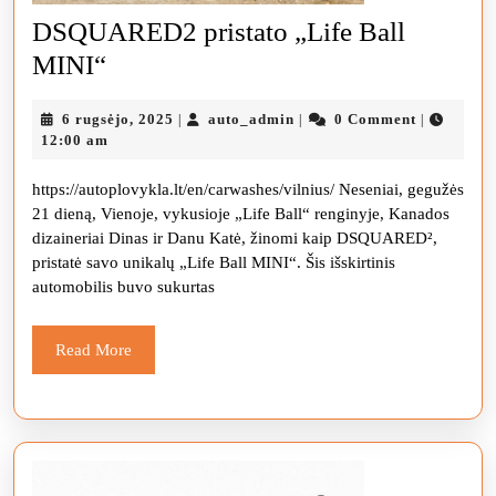
DSQUARED2 pristato „Life Ball
DSQUARED2
MINI“
pristato
6
auto_admin
6 rugsėjo, 2025
auto_admin
0 Comment
|
|
|
„Life
rugsėjo,
12:00 am
Ball
2025
https://autoplovykla.lt/en/carwashes/vilnius/ Neseniai, gegužės
MINI“
21 dieną, Vienoje, vykusioje „Life Ball“ renginyje, Kanados
dizaineriai Dinas ir Danu Katė, žinomi kaip DSQUARED²,
pristatė savo unikalų „Life Ball MINI“. Šis išskirtinis
automobilis buvo sukurtas
Read
Read More
More