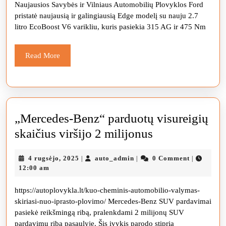
Naujausios Savybės ir Vilniaus Automobilių Plovyklos Ford
galią
pristatė naujausią ir galingiausią Edge modelį su nauju 2.7
litro EcoBoost V6 varikliu, kuris pasiekia 315 AG ir 475 Nm
Read
Read More
More
„Mercedes-Benz“ parduotų visureigių
„Mercedes-
skaičius viršijo 2 milijonus
Benz“
4
auto_admin
4 rugsėjo, 2025
auto_admin
0 Comment
|
|
|
parduotų
rugsėjo,
12:00 am
visureigių
2025
https://autoplovykla.lt/kuo-cheminis-automobilio-valymas-
skaičius
skiriasi-nuo-iprasto-plovimo/ Mercedes-Benz SUV pardavimai
viršijo
pasiekė reikšmingą ribą, pralenkdami 2 milijonų SUV
2
pardavimų ribą pasaulyje. Šis įvykis parodo stiprią