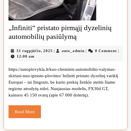
„Infiniti“ pristato pirmąjį dyzelinių
„Infiniti“
automobilių pasiūlymą
pristato
31
auto_admin
31 rugpjūčio, 2025
auto_admin
0 Comment
|
|
|
pirmąjį
rugpjūčio,
12:00 am
dyzelinių
2025
https://autoplovykla.lt/kuo-cheminis-automobilio-valymas-
automobilių
skiriasi-nuo-iprasto-plovimo/ Infiniti pristato dyzelinį variklį
pasiūlymą
Europai – tai žingsnis, be kurio prekių ženklo ateitis šiame
regione atrodytų niūri. Naujausias modelis, FX30d GT,
kainuos 45 150 svarų (apie 67 000 dolerių).
Read
Read More
More