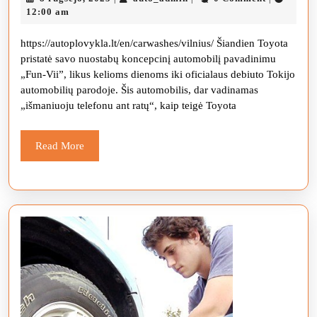
Vii“
rugsėjo,
12:00 am
koncepcinis
2025
https://autoplovykla.lt/en/carwashes/vilnius/ Šiandien Toyota
automobilis
pristatė savo nuostabų koncepcinį automobilį pavadinimu
–
„Fun-Vii”, likus kelioms dienoms iki oficialaus debiuto Tokijo
išmanusis
automobilių parodoje. Šis automobilis, dar vadinamas
„išmaniuoju telefonu ant ratų“, kaip teigė Toyota
telefonas
ant
Read
Read More
ratų:
More
Tokijo
automobilių
parodos
apžvalga