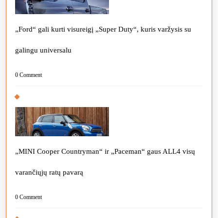
„Ford“ gali kurti visureigį „Super Duty“, kuris varžysis su
galingu universalu
0 Comment
„MINI Cooper Countryman“ ir „Paceman“ gaus ALL4 visų
varančiųjų ratų pavarą
0 Comment