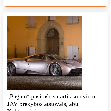
„Pagani“ pasirašė sutartis su dviem
JAV prekybos atstovais, abu
„Pagani“