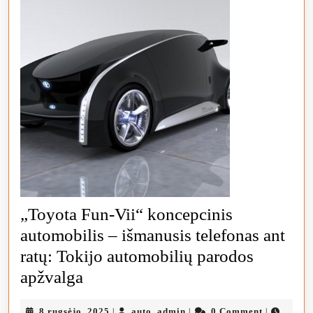
„Toyota Fun-Vii“ koncepcinis
automobilis – išmanusis telefonas ant
ratų: Tokijo automobilių parodos
„Toyota
apžvalga
Fun-
8
auto_admin
8 rugsėjo, 2025
auto_admin
0 Comment
|
|
|