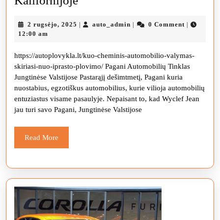
Kalifornijoje
pasirašė
2
auto_admin
2 rugsėjo, 2025
auto_admin
0 Comment
|
|
|
sutartis
rugsėjo,
12:00 am
su
2025
https://autoplovykla.lt/kuo-cheminis-automobilio-valymas-
dviem
skiriasi-nuo-iprasto-plovimo/ Pagani Automobilių Tinklas
JAV
Jungtinėse Valstijose Pastarąjį dešimtmetį, Pagani kuria
prekybos
nuostabius, egzotiškus automobilius, kurie vilioja automobilių
entuziastus visame pasaulyje. Nepaisant to, kad Wyclef Jean
atstovais,
jau turi savo Pagani, Jungtinėse Valstijose
abu
Kalifornijoje
Read
Read More
More