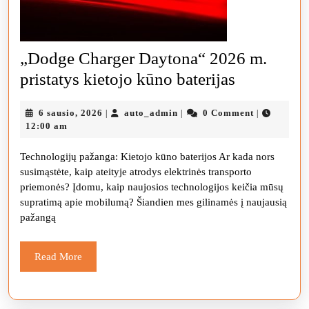
„Dodge Charger Daytona“ 2026 m.
„Dodge
pristatys kietojo kūno baterijas
Charger
6
auto_admin
6 sausio, 2026
auto_admin
0 Comment
|
|
|
Daytona“
sausio,
12:00 am
2026
2026
Technologijų pažanga: Kietojo kūno baterijos Ar kada nors
m.
susimąstėte, kaip ateityje atrodys elektrinės transporto
pristatys
priemonės? Įdomu, kaip naujosios technologijos keičia mūsų
kietojo
supratimą apie mobilumą? Šiandien mes gilinamės į naujausią
pažangą
kūno
baterijas
Read
Read More
More