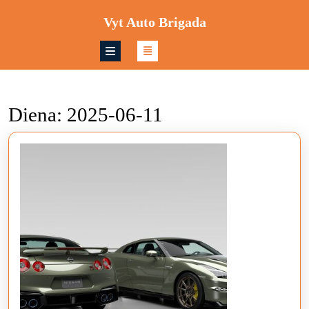
Skip
Vyt Auto Brigada
to
content
Skip
to
content
Diena:
2025-06-11