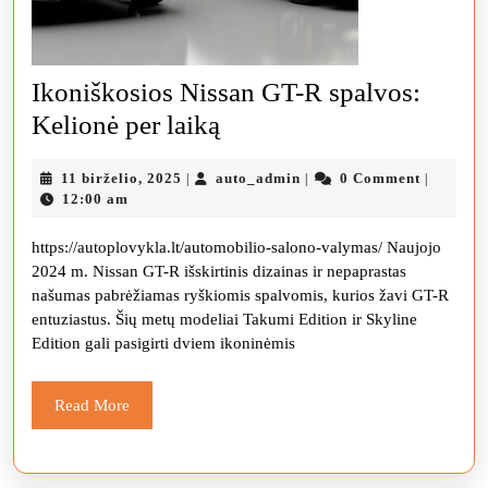
Ikoniškosios Nissan GT-R spalvos:
Ikoniškosios
Kelionė per laiką
Nissan
11
auto_admin
11 birželio, 2025
auto_admin
0 Comment
|
|
|
GT-
birželio,
12:00 am
R
2025
https://autoplovykla.lt/automobilio-salono-valymas/ Naujojo
spalvos:
2024 m. Nissan GT-R išskirtinis dizainas ir nepaprastas
Kelionė
našumas pabrėžiamas ryškiomis spalvomis, kurios žavi GT-R
per
entuziastus. Šių metų modeliai Takumi Edition ir Skyline
Edition gali pasigirti dviem ikoninėmis
laiką
Read
Read More
More