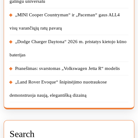
galingu universalu
„MINI Cooper Countryman“ ir „Paceman“ gaus ALL4
visų varančiųjų ratų pavarą
„Dodge Charger Daytona“ 2026 m. pristatys kietojo kūno
baterijas
Pranešimas: svarstomas „Volkswagen Jetta R“ modelis
„Land Rover Evoque“ šnipinėjimo nuotraukose
demonstruoja naują, elegantišką dizainą
Search