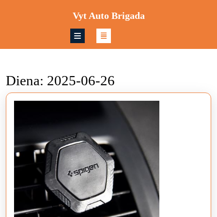
Skip
Vyt Auto Brigada
to
content
Skip
to
content
Diena:
2025-06-26