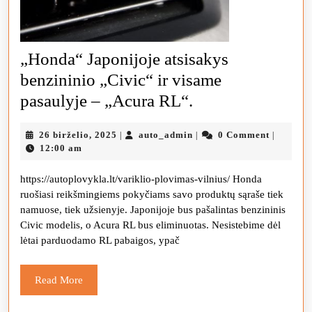
„Honda“ Japonijoje atsisakys
benzininio „Civic“ ir visame
„Honda“
pasaulyje – „Acura RL“.
Japonijoje
26
auto_admin
26 birželio, 2025
auto_admin
0 Comment
|
|
|
atsisakys
birželio,
12:00 am
benzininio
2025
https://autoplovykla.lt/variklio-plovimas-vilnius/ Honda
„Civic“
ruošiasi reikšmingiems pokyčiams savo produktų sąraše tiek
ir
namuose, tiek užsienyje. Japonijoje bus pašalintas benzininis
visame
Civic modelis, o Acura RL bus eliminuotas. Nesistebime dėl
lėtai parduodamo RL pabaigos, ypač
pasaulyje
–
Read
Read More
„Acura
More
RL“.