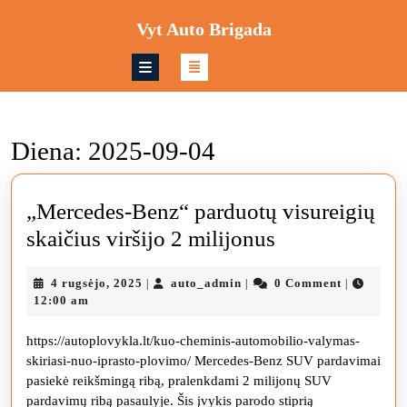
Skip
Vyt Auto Brigada
to
content
Skip
to
content
Diena:
2025-09-04
„Mercedes-Benz“ parduotų visureigių
„Mercedes-
skaičius viršijo 2 milijonus
Benz“
4
auto_admin
4 rugsėjo, 2025
auto_admin
0 Comment
|
|
|
parduotų
rugsėjo,
12:00 am
visureigių
2025
https://autoplovykla.lt/kuo-cheminis-automobilio-valymas-
skaičius
skiriasi-nuo-iprasto-plovimo/ Mercedes-Benz SUV pardavimai
viršijo
pasiekė reikšmingą ribą, pralenkdami 2 milijonų SUV
2
pardavimų ribą pasaulyje. Šis įvykis parodo stiprią