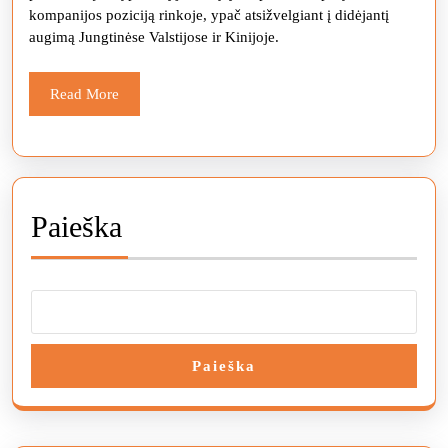
kompanijos poziciją rinkoje, ypač atsižvelgiant į didėjantį
milijonus
augimą Jungtinėse Valstijose ir Kinijoje.
Read
Read More
More
Paieška
Paieška