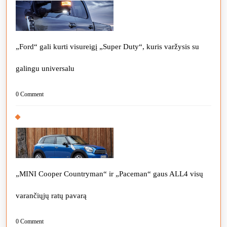
„Ford“ gali kurti visureigį „Super Duty“, kuris varžysis su
galingu universalu
0 Comment
„MINI Cooper Countryman“ ir „Paceman“ gaus ALL4 visų
varančiųjų ratų pavarą
0 Comment