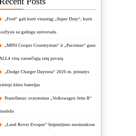
Recent Posts
„Ford“ gali kurti visureigį „Super Duty“, kuris
varžysis su galingu universalu
„MINI Cooper Countryman“ ir „Paceman“ gaus
ALL4 visų varančiųjų ratų pavarą
„Dodge Charger Daytona“ 2026 m. pristatys
kietojo kūno baterijas
Pranešimas: svarstomas „Volkswagen Jetta R“
modelis
„Land Rover Evoque“ šnipinėjimo nuotraukose