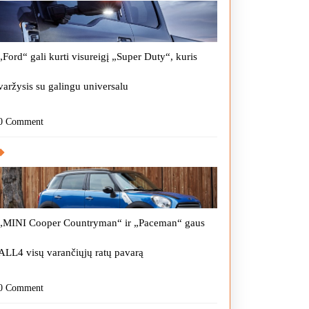
„Ford“ gali kurti visureigį „Super Duty“, kuris
varžysis su galingu universalu
0 Comment
„MINI Cooper Countryman“ ir „Paceman“ gaus
ALL4 visų varančiųjų ratų pavarą
0 Comment