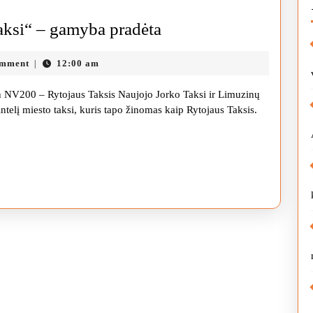
„Nissan
aksi“ – gamyba pradėta
NV200“
n
omment
12:00 am
|
–
„Rytojaus
san NV200 – Rytojaus Taksis Naujojo Jorko Taksi ir Limuzinų
taksi“
telį miesto taksi, kuris tapo žinomas kaip Rytojaus Taksis.
–
gamyba
pradėta