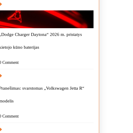
„Dodge Charger Daytona“ 2026 m. pristatys
kietojo kūno baterijas
0 Comment
Pranešimas: svarstomas „Volkswagen Jetta R“
modelis
0 Comment