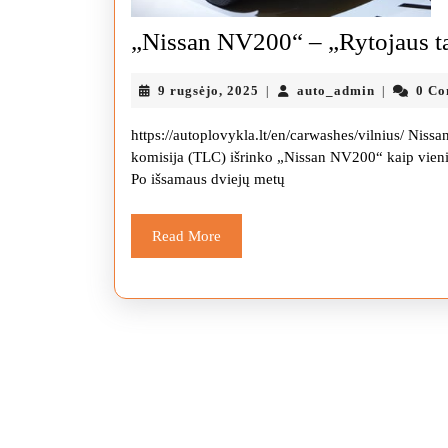
„Nissan NV200“ – „Rytojaus t
9
auto_admi
9 rugsėjo, 2025
auto_admin
0 C
|
|
rugsėjo,
2025
https://autoplovykla.lt/en/carwashes/vilnius/ Nis
komisija (TLC) išrinko „Nissan NV200“ kaip vienin
Po išsamaus dviejų metų
Read
Read More
More