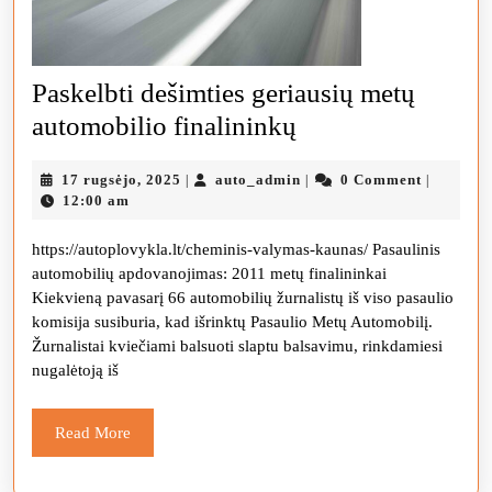
Paskelbti dešimties geriausių metų
Paskelbti
automobilio finalininkų
dešimties
17
auto_admin
17 rugsėjo, 2025
auto_admin
0 Comment
|
|
|
geriausių
rugsėjo,
12:00 am
metų
2025
https://autoplovykla.lt/cheminis-valymas-kaunas/ Pasaulinis
automobilio
automobilių apdovanojimas: 2011 metų finalininkai
finalininkų
Kiekvieną pavasarį 66 automobilių žurnalistų iš viso pasaulio
komisija susiburia, kad išrinktų Pasaulio Metų Automobilį.
Žurnalistai kviečiami balsuoti slaptu balsavimu, rinkdamiesi
nugalėtoją iš
Read
Read More
More