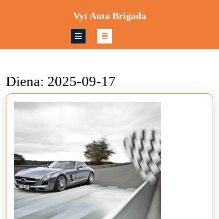
Skip
Vyt Auto Brigada
to
content
Skip
to
content
Diena:
2025-09-17