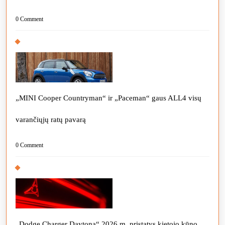
0 Comment
„MINI Cooper Countryman“ ir „Paceman“ gaus ALL4 visų
varančiųjų ratų pavarą
0 Comment
„Dodge Charger Daytona“ 2026 m. pristatys kietojo kūno