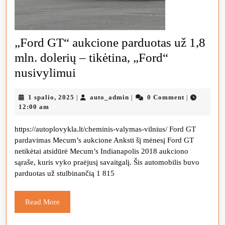
„Ford GT“ aukcione parduotas už 1,8
mln. dolerių – tikėtina, „Ford“
„Ford
nusivylimui
GT“
1
auto_admin
1 spalio, 2025
auto_admin
0 Comment
|
|
|
aukcione
spalio,
12:00 am
parduotas
2025
https://autoplovykla.lt/cheminis-valymas-vilnius/ Ford GT
už
pardavimas Mecum’s aukcione Anksti šį mėnesį Ford GT
1,8
netikėtai atsidūrė Mecum’s Indianapolis 2018 aukciono
mln.
sąraše, kuris vyko praėjusį savaitgalį. Šis automobilis buvo
parduotas už stulbinančią 1 815
dolerių
–
Read
Read More
tikėtina,
More
„Ford“