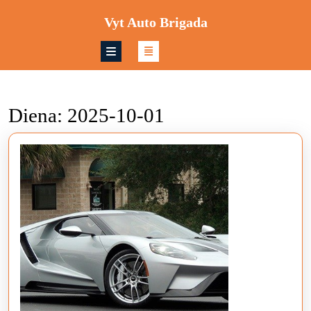
Skip
Vyt Auto Brigada
to
content
Skip
to
content
Diena:
2025-10-01