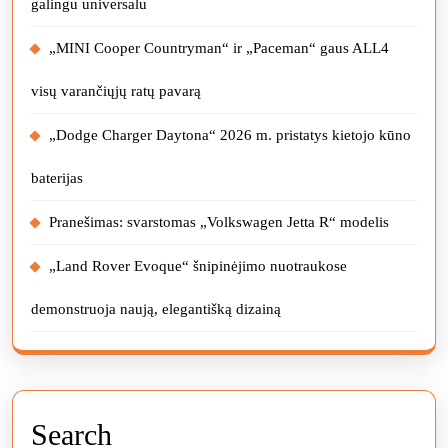
galingu universalu
„MINI Cooper Countryman“ ir „Paceman“ gaus ALL4
visų varančiųjų ratų pavarą
„Dodge Charger Daytona“ 2026 m. pristatys kietojo kūno
baterijas
Pranešimas: svarstomas „Volkswagen Jetta R“ modelis
„Land Rover Evoque“ šnipinėjimo nuotraukose
demonstruoja naują, elegantišką dizainą
Search