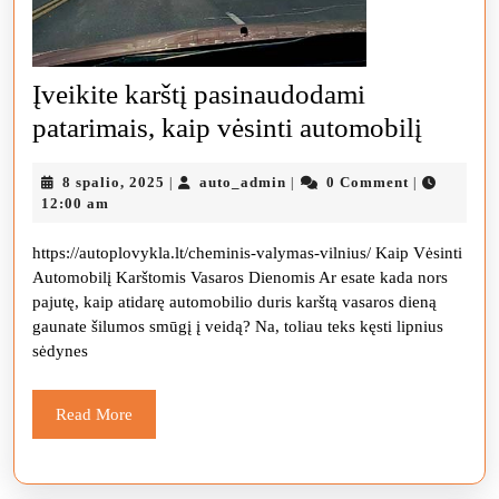
Įveikite karštį pasinaudodami
Įveikit
patarimais, kaip vėsinti automobilį
karštį
8
auto_admin
8 spalio, 2025
auto_admin
0 Comment
|
|
|
pasin
spalio,
12:00 am
patarim
2025
https://autoplovykla.lt/cheminis-valymas-vilnius/ Kaip Vėsinti
kaip
Automobilį Karštomis Vasaros Dienomis Ar esate kada nors
vėsinti
pajutę, kaip atidarę automobilio duris karštą vasaros dieną
automo
gaunate šilumos smūgį į veidą? Na, toliau teks kęsti lipnius
sėdynes
Read
Read More
More