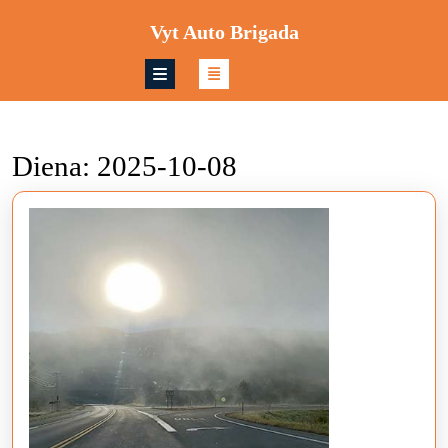
Skip
Vyt Auto Brigada
to
content
Skip
to
content
Diena:
2025-10-08