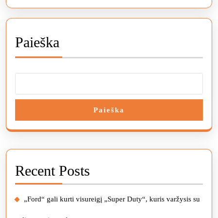
vaizdo
įrašas
Paieška
Paieška
Recent Posts
„Ford“ gali kurti visureigį „Super Duty“, kuris varžysis su