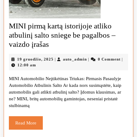
MINI pirmą kartą istorijoje atliko
atbulinį salto sniege be pagalbos –
MINI
vaizdo įrašas
pirmą
19
auto_admin
19 gruodžio, 2025
auto_admin
0 Comment
|
|
|
kartą
gruodžio,
12:00 am
istorijoje
2025
MINI Automobilio Neįtikėtinas Triukas: Pirmasis Pasaulyje
atliko
Automobilio Atbulinis Salto Ar kada nors susimąstėte, kaip
atbulinį
automobilis gali atlikti atbulinį salto? Įdomus klausimas, ar
salto
ne? MINI, britų automobilių gamintojas, neseniai pristatė
stulbinamą
sniege
be
Read
Read More
pagalbos
More
–