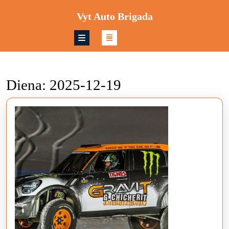
Skip
Vyt Auto Brigada
to
content
Skip
to
content
Diena:
2025-12-19