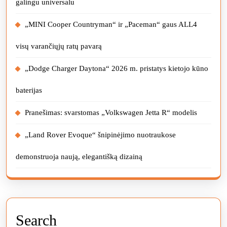
galingu universalu
„MINI Cooper Countryman“ ir „Paceman“ gaus ALL4
visų varančiųjų ratų pavarą
„Dodge Charger Daytona“ 2026 m. pristatys kietojo kūno
baterijas
Pranešimas: svarstomas „Volkswagen Jetta R“ modelis
„Land Rover Evoque“ šnipinėjimo nuotraukose
demonstruoja naują, elegantišką dizainą
Search