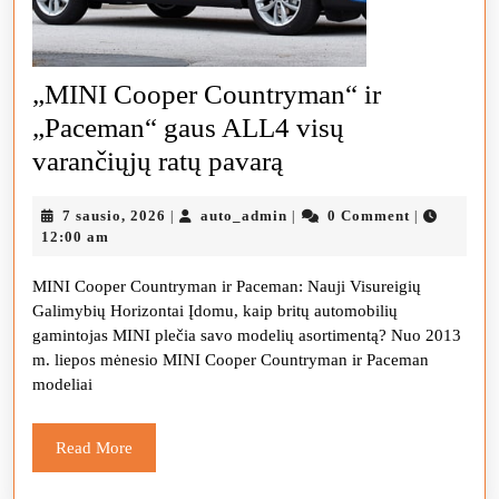
„MINI Cooper Countryman“ ir
„Paceman“ gaus ALL4 visų
„MINI
varančiųjų ratų pavarą
Cooper
7
auto_admin
7 sausio, 2026
auto_admin
0 Comment
|
|
|
Countryman“
sausio,
12:00 am
ir
2026
MINI Cooper Countryman ir Paceman: Nauji Visureigių
„Paceman“
Galimybių Horizontai Įdomu, kaip britų automobilių
gaus
gamintojas MINI plečia savo modelių asortimentą? Nuo 2013
ALL4
m. liepos mėnesio MINI Cooper Countryman ir Paceman
modeliai
visų
varančiųjų
Read
Read More
ratų
More
pavarą