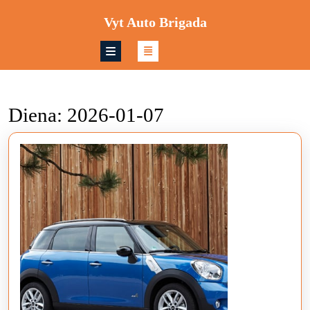
Skip
Vyt Auto Brigada
to
content
Skip
to
content
Diena:
2026-01-07