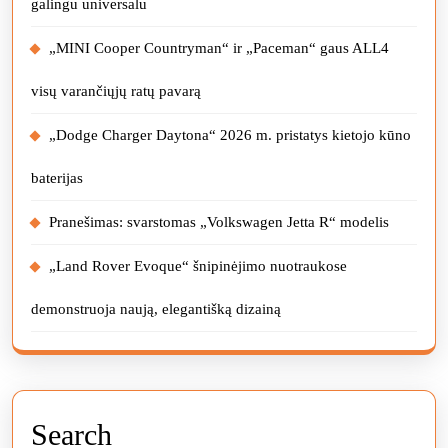
galingu universalu
„MINI Cooper Countryman“ ir „Paceman“ gaus ALL4
visų varančiųjų ratų pavarą
„Dodge Charger Daytona“ 2026 m. pristatys kietojo kūno
baterijas
Pranešimas: svarstomas „Volkswagen Jetta R“ modelis
„Land Rover Evoque“ šnipinėjimo nuotraukose
demonstruoja naują, elegantišką dizainą
Search