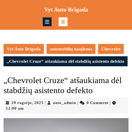
Skip
Vyt Auto Brigada
to
content
Skip
to
content
Vyt Auto Brigada
automobilių naujienos
,
Chevrolet
„Chevrolet Cruze“ atšaukiama dėl stabdžių asistento defekto
„Chevrolet Cruze“ atšaukiama dėl
stabdžių asistento defekto
29
auto_admin
29 rugsėjo, 2025
auto_admin
0 Comment
|
|
|
rugsėjo,
12:00 am
2025