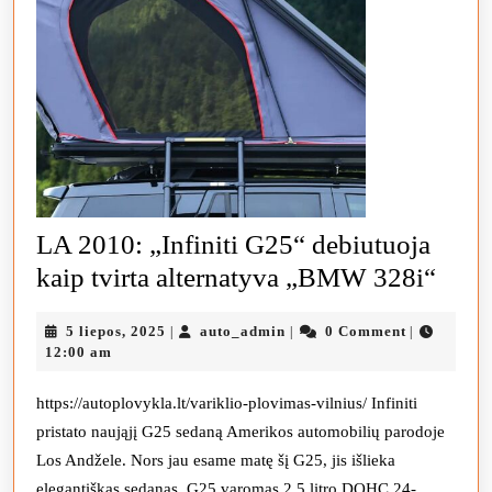
LA 2010: „Infiniti G25“ debiutuoja
LA
kaip tvirta alternatyva „BMW 328i“
2010
5
auto_admin
5 liepos, 2025
auto_admin
0 Comment
|
|
|
„Infi
liepos,
12:00 am
G25
2025
debi
https://autoplovykla.lt/variklio-plovimas-vilnius/ Infiniti
pristato naująjį G25 sedaną Amerikos automobilių parodoje
kaip
Los Andžele. Nors jau esame matę šį G25, jis išlieka
tvirt
elegantiškas sedanas. G25 varomas 2,5 litro DOHC 24-