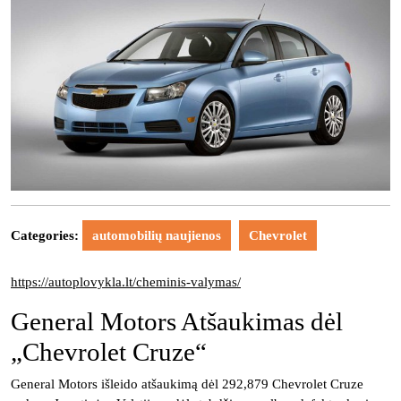
Categories:
automobilių naujienos
Chevrolet
https://autoplovykla.lt/cheminis-valymas/
General Motors Atšaukimas dėl
„Chevrolet Cruze“
General Motors išleido atšaukimą dėl 292,879 Chevrolet Cruze