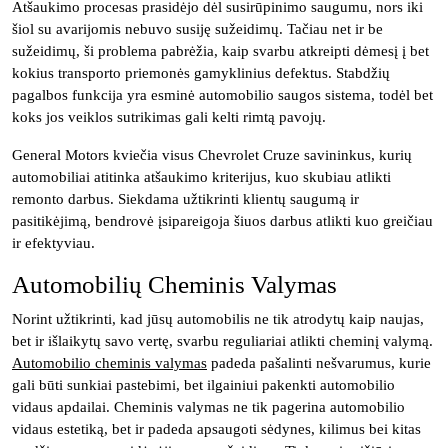
Atšaukimo procesas prasidėjo dėl susirūpinimo saugumu, nors iki
šiol su avarijomis nebuvo susiję sužeidimų. Tačiau net ir be
sužeidimų, ši problema pabrėžia, kaip svarbu atkreipti dėmesį į bet
kokius transporto priemonės gamyklinius defektus. Stabdžių
pagalbos funkcija yra esminė automobilio saugos sistema, todėl bet
koks jos veiklos sutrikimas gali kelti rimtą pavojų.
General Motors kviečia visus Chevrolet Cruze savininkus, kurių
automobiliai atitinka atšaukimo kriterijus, kuo skubiau atlikti
remonto darbus. Siekdama užtikrinti klientų saugumą ir
pasitikėjimą, bendrovė įsipareigoja šiuos darbus atlikti kuo greičiau
ir efektyviau.
Automobilių Cheminis Valymas
Norint užtikrinti, kad jūsų automobilis ne tik atrodytų kaip naujas,
bet ir išlaikytų savo vertę, svarbu reguliariai atlikti cheminį valymą.
Automobilio cheminis valymas
padeda pašalinti nešvarumus, kurie
gali būti sunkiai pastebimi, bet ilgainiui pakenkti automobilio
vidaus apdailai. Cheminis valymas ne tik pagerina automobilio
vidaus estetiką, bet ir padeda apsaugoti sėdynes, kilimus bei kitas