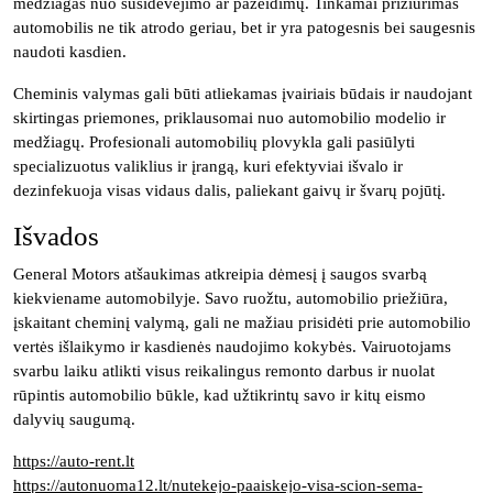
medžiagas nuo susidėvėjimo ar pažeidimų. Tinkamai prižiūrimas
automobilis ne tik atrodo geriau, bet ir yra patogesnis bei saugesnis
naudoti kasdien.
Cheminis valymas gali būti atliekamas įvairiais būdais ir naudojant
skirtingas priemones, priklausomai nuo automobilio modelio ir
medžiagų. Profesionali automobilių plovykla gali pasiūlyti
specializuotus valiklius ir įrangą, kuri efektyviai išvalo ir
dezinfekuoja visas vidaus dalis, paliekant gaivų ir švarų pojūtį.
Išvados
General Motors atšaukimas atkreipia dėmesį į saugos svarbą
kiekviename automobilyje. Savo ruožtu, automobilio priežiūra,
įskaitant cheminį valymą, gali ne mažiau prisidėti prie automobilio
vertės išlaikymo ir kasdienės naudojimo kokybės. Vairuotojams
svarbu laiku atlikti visus reikalingus remonto darbus ir nuolat
rūpintis automobilio būkle, kad užtikrintų savo ir kitų eismo
dalyvių saugumą.
https://auto-rent.lt
https://autonuoma12.lt/nutekejo-paaiskejo-visa-scion-sema-