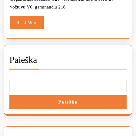
alter
vožtuvu V6, gaminančiu 218
„B
328i
Read
Read More
More
Paieška
Paieška