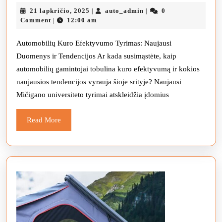
degalų
21
auto_admin
21 lapkričio, 2025
auto_admin
0
|
|
sąnaudos
lapkričio,
Comment
12:00 am
|
2012
2025
m.
Automobilių Kuro Efektyvumo Tyrimas: Naujausi
Duomenys ir Tendencijos Ar kada susimąstėte, kaip
išaugo
automobilių gamintojai tobulina kuro efektyvumą ir kokios
iki
naujausios tendencijos vyrauja šioje srityje? Naujausi
23,8
Mičigano universiteto tyrimai atskleidžia įdomius
MPG
Read
Read More
More