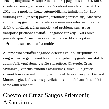
sedanų Jungtinėse Valstijose dėl stabdžių pagalbos defekto, kuris
sukėlė 27 žemo greičio avarijas. Šis atšaukimas taikomas 2011-
2012 metų modelių Cruze automobiliams, turintiems 1.4 litro
turbininį variklį ir šešių pavarų automatinę transmisiją. Amerikos
automobilių gamintojas nepateikė išsamesnės informacijos apie
defekto priežastį, tačiau nurodė, kad problema susijusi su
transporto priemonės stabdžių pagalbos funkcija. Nors buvo
pranešta apie 27 susijusias avarijas, nėra užfiksuota jokių
sužeidimų, susijusių su šia problema.
Automobilio stabdžių pagalbos defektas kelia susirūpinimą dėl
saugos, nes tai gali paveikti vairuotojo gebėjimą greitai sustabdyti
automobilį, ypač žemo greičio situacijose. Chevrolet Cruze
savininkai, kuriems taikomas atšaukimas, turėtų kuo greičiau
susisiekti su savo automobilių salonu dėl defekto taisymo. General
Motors teigia, kad visiems paveiktiems automobiliams bus atlikti
nemokami remontai.
Chevrolet Cruze Saugos Priemonių
Atšaukimas