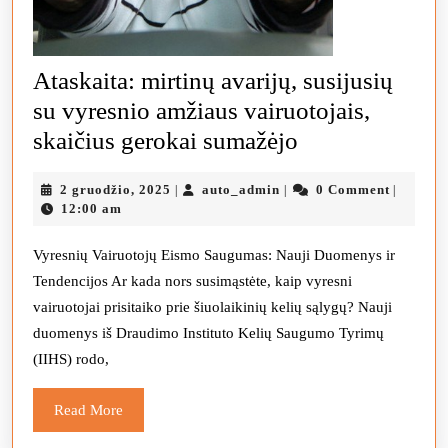
Ataskaita: mirtinų avarijų, susijusių
su vyresnio amžiaus vairuotojais,
Ataskaita:
skaičius gerokai sumažėjo
mirtinų
2
auto_admin
2 gruodžio, 2025
auto_admin
0 Comment
|
|
|
avarijų,
gruodžio,
12:00 am
susijusių
2025
su
Vyresnių Vairuotojų Eismo Saugumas: Nauji Duomenys ir
Tendencijos Ar kada nors susimąstėte, kaip vyresni
vyresnio
vairuotojai prisitaiko prie šiuolaikinių kelių sąlygų? Nauji
amžiaus
duomenys iš Draudimo Instituto Kelių Saugumo Tyrimų
vairuotojais,
(IIHS) rodo,
skaičius
gerokai
Read
Read More
More
sumažėjo