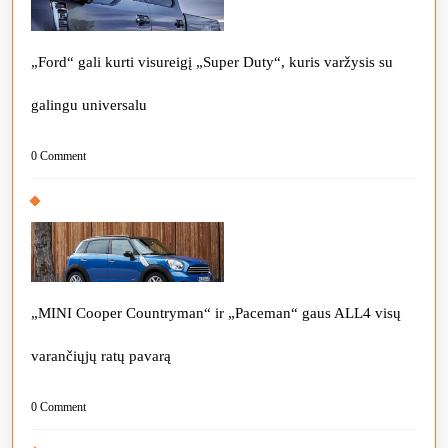
„Ford“ gali kurti visureigį „Super Duty“, kuris varžysis su
galingu universalu
0 Comment
„MINI Cooper Countryman“ ir „Paceman“ gaus ALL4 visų
varančiųjų ratų pavarą
0 Comment