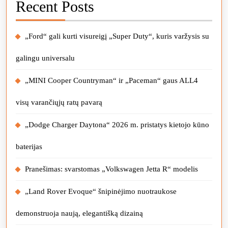
Recent Posts
„Ford“ gali kurti visureigį „Super Duty“, kuris varžysis su
galingu universalu
„MINI Cooper Countryman“ ir „Paceman“ gaus ALL4
visų varančiųjų ratų pavarą
„Dodge Charger Daytona“ 2026 m. pristatys kietojo kūno
baterijas
Pranešimas: svarstomas „Volkswagen Jetta R“ modelis
„Land Rover Evoque“ šnipinėjimo nuotraukose
demonstruoja naują, elegantišką dizainą