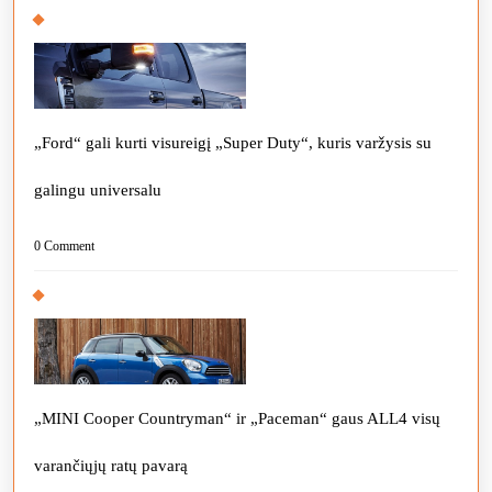
„Ford“ gali kurti visureigį „Super Duty“, kuris varžysis su
galingu universalu
0 Comment
„MINI Cooper Countryman“ ir „Paceman“ gaus ALL4 visų
varančiųjų ratų pavarą