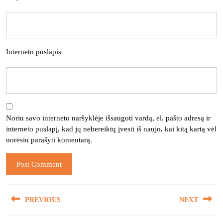
Interneto puslapis
Noriu savo interneto naršyklėje išsaugoti vardą, el. pašto adresą ir
interneto puslapį, kad jų nebereiktų įvesti iš naujo, kai kitą kartą vėl
norėsiu parašyti komentarą.
Navigacija
PREVIOUS
NEXT
tarp
įrašų
Previous
Next