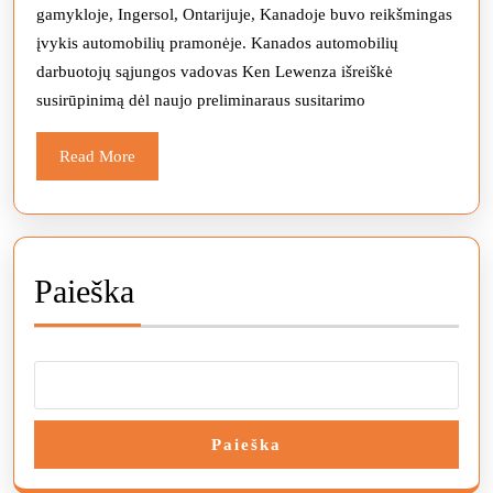
gamykloje, Ingersol, Ontarijuje, Kanadoje buvo reikšmingas
UAW
įvykis automobilių pramonėje. Kanados automobilių
sutarties
darbuotojų sąjungos vadovas Ken Lewenza išreiškė
susirūpinimą dėl naujo preliminaraus susitarimo
Read
Read More
More
Paieška
Paieška