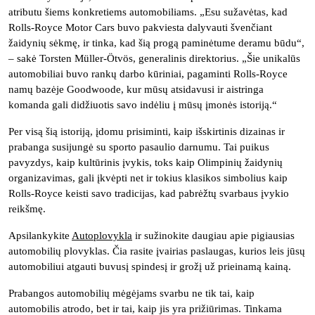
atributu šiems konkretiems automobiliams. „Esu sužavėtas, kad
Rolls-Royce Motor Cars buvo pakviesta dalyvauti švenčiant
žaidynių sėkmę, ir tinka, kad šią progą paminėtume deramu būdu“,
– sakė Torsten Müller-Ötvös, generalinis direktorius. „Šie unikalūs
automobiliai buvo rankų darbo kūriniai, pagaminti Rolls-Royce
namų bazėje Goodwoode, kur mūsų atsidavusi ir aistringa
komanda gali didžiuotis savo indėliu į mūsų įmonės istoriją.“
Per visą šią istoriją, įdomu prisiminti, kaip išskirtinis dizainas ir
prabanga susijungė su sporto pasaulio darnumu. Tai puikus
pavyzdys, kaip kultūrinis įvykis, toks kaip Olimpinių žaidynių
organizavimas, gali įkvėpti net ir tokius klasikos simbolius kaip
Rolls-Royce keisti savo tradicijas, kad pabrėžtų svarbaus įvykio
reikšmę.
Apsilankykite
Autoplovykla
ir sužinokite daugiau apie pigiausias
automobilių plovyklas. Čia rasite įvairias paslaugas, kurios leis jūsų
automobiliui atgauti buvusį spindesį ir grožį už prieinamą kainą.
Prabangos automobilių mėgėjams svarbu ne tik tai, kaip
automobilis atrodo, bet ir tai, kaip jis yra prižiūrimas. Tinkama