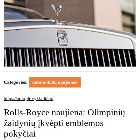
Categories:
automobilių naujienos
https://autoplovykla.lt/en/
Rolls-Royce naujiena: Olimpinių
žaidynių įkvėpti emblemos
pokyčiai