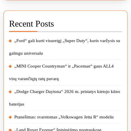
Recent Posts
„Ford“ gali kurti visureigį „Super Duty“, kuris varžysis su
galingu universalu
„MINI Cooper Countryman“ ir „Paceman“ gaus ALL4
visų varančiųjų ratų pavarą
„Dodge Charger Daytona“ 2026 m. pristatys kietojo kūno
baterijas
Pranešimas: svarstomas „Volkswagen Jetta R“ modelis
„Land Rover Evoque“ šnipinėjimo nuotraukose