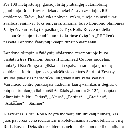
Per 108 metų istoriją, garsioji britų prabangių automobilių
gamintoja Rolls-Royce niekada nekeitė savo žymiojo „RR“
emblemos. Tačiau, kad toks pokytis įvyktų, turėjo atsirasti tikrai
svarbus renginys. Toks renginys, žinoma, buvo Londono olimpinės
žaidynės, kurios ką tik pasibaigė. Trys Rolls-Royce modeliai
pasipuošė naujomis emblemomis, kuriose dvigubo „RR“ ženklą
pakeitė Londono žaidynių įkvėpti dizaino elementai.
Londono olimpinių žaidynių uždarymo ceremonijoje buvo
pristatyti trys Phantom Series II Drophead Coupes modeliai,
nudažyti išraiškinga angliška balta spalva ir su nauja grotelių
emblema, kurioje įprastas grakščiosios deivės Spirit of Ecstasy
srautas pakeistas patriotiška Jungtinės Karalystės vėliava.
Vairaračio centre puikuojasi tradicinis laurų vainikas ir deglas, o
ratų centro dangteliai puošti žodžiais „London 2012“, apsuptais
olimpiniu šūkiu „Citius“, „Altius“, „Fortius“ – „Greičiau“,
„Aukščiau“, „Stipriau“.
Kiekvienas iš trijų Rolls-Royce modelių turi unikalų numerį, kas
juos paverčia bene rečiausiais ir kolekciniams automobiliais iš visų
Rolls-Royce. Deja, šios emblemos nebus prieinamos ir liks unikaliu