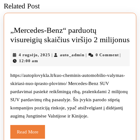
Related Post
post:
post:
„Mercedes-Benz“ parduotų
„M
visureigių skaičius viršijo 2 milijonus
Be
4
auto_admin
4 rugsėjo, 2025
auto_admin
0 Comment
|
|
|
pa
rugsėjo,
12:00 am
vis
2025
ska
https://autoplovykla.lt/kuo-cheminis-automobilio-valymas-
skiriasi-nuo-iprasto-plovimo/ Mercedes-Benz SUV
vir
pardavimai pasiekė reikšmingą ribą, pralenkdami 2 milijonų
2
SUV pardavimų ribą pasaulyje. Šis įvykis parodo stiprią
mil
kompanijos poziciją rinkoje, ypač atsižvelgiant į didėjantį
augimą Jungtinėse Valstijose ir Kinijoje.
Read
Read More
More