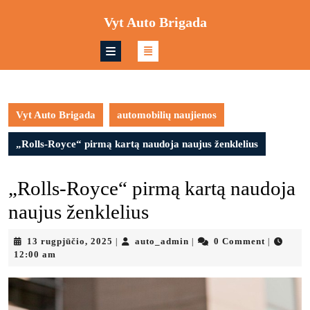
Skip
Vyt Auto Brigada
to
content
Skip
to
content
Vyt Auto Brigada
automobilių naujienos
„Rolls-Royce“ pirmą kartą naudoja naujus ženklelius
„Rolls-Royce“ pirmą kartą naudoja
naujus ženklelius
13
auto_admin
13 rugpjūčio, 2025
auto_admin
0 Comment
|
|
|
rugpjūčio,
12:00 am
2025