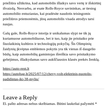
priežiūra užtikrina, kad automobilis išlaikys savo vertę ir išskirtinį
išvaizdą. Nesvarbu, ar esate Rolls-Royce savininkas, ar tiesiog
automobilio entuziastas, kai pradėsite naudotis teisingomis
priežiūros priemonėmis, jūsų automobilis visada atrodys tarsi
naujas.
Galų gale, Rolls-Royce istorija ir unikalumas slypi ne tik jų
kuriamuose automobiliuose, bet ir tuo, kaip jie prisitaiko prie
šiuolaikinių kultūros ir technologijų pokyčių. Šis Olimpinių
žaidynių įkvėptas emblemos pokytis yra tik vienas iš daugelio
būdų, kaip automobilių gamintojas išreiškia savo prisitaikymo
gebėjimus, išlaikydamas savo aukščiausios klasės prekės ženklą.
https://auto-rent.lt
https://autobag.lt/2025/07/12/chevy-volt-elektrinis-nuotolis-
padidintas-iki-38-myliu/
Leave a Reply
El. pašto adresas nebus skelbiamas.
Būtini laukeliai pažymėti
*