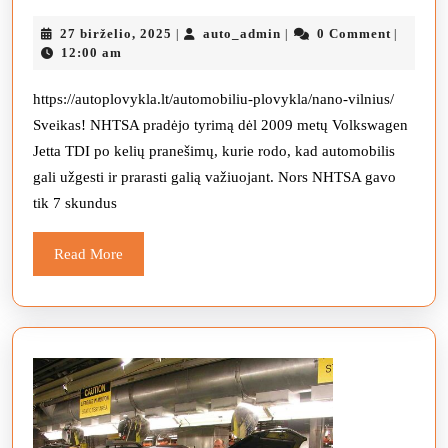
tiria
27
auto_admin
27 birželio, 2025
auto_admin
0 Comment
|
|
|
„Volkswagen
birželio,
12:00 am
Jetta“
2025
dėl
https://autoplovykla.lt/automobiliu-plovykla/nano-vilnius/
Sveikas! NHTSA pradėjo tyrimą dėl 2009 metų Volkswagen
užstrigimo
Jetta TDI po kelių pranešimų, kurie rodo, kad automobilis
problemų
gali užgesti ir prarasti galią važiuojant. Nors NHTSA gavo
tik 7 skundus
Read
Read More
More