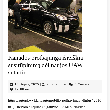
Kanados profsąjunga išreiškia
susirūpinimą dėl naujos UAW
Kanados
sutarties
profsąjunga
18
auto_admin
18 liepos, 2025
auto_admin
0 Comment
|
|
|
išreiškia
liepos,
12:00 am
susirūpinimą
2025
dėl
https://autoplovykla.lt/automobilio-poliravimas-vilnius/ 2010
m. „Chevrolet Equinox” gamyba CAMI surinkimo
naujos