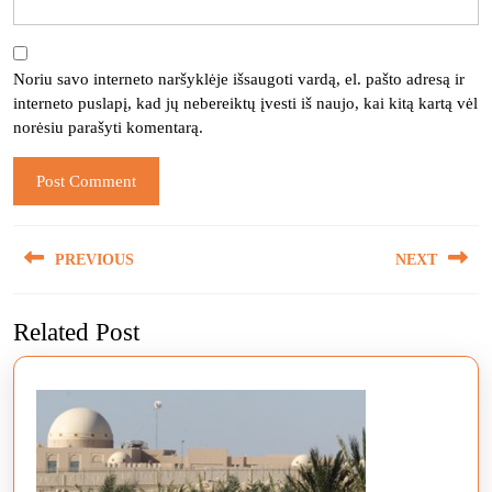
Noriu savo interneto naršyklėje išsaugoti vardą, el. pašto adresą ir
interneto puslapį, kad jų nebereiktų įvesti iš naujo, kai kitą kartą vėl
norėsiu parašyti komentarą.
Navigacija
PREVIOUS
NEXT
tarp
įrašų
Previous
Next
Related Post
post:
post: