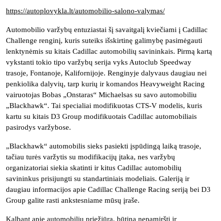
https://autoplovykla.lt/automobilio-salono-valymas/
Automobilio varžybų entuziastai šį savaitgalį kviečiami į Cadillac
Challenge renginį, kuris suteiks išskirtinę galimybę pasimėgauti
lenktynėmis su kitais Cadillac automobilių savininkais. Pirmą kartą
vykstanti tokio tipo varžybų serija vyks Autoclub Speedway
trasoje, Fontanoje, Kalifornijoje. Renginyje dalyvaus daugiau nei
penkiolika dalyvių, tarp kurių ir komandos Heavyweight Racing
vairuotojas Bobas „Onstaras“ Michaelsas su savo automobiliu
„Blackhawk“. Tai specialiai modifikuotas CTS-V modelis, kuris
kartu su kitais D3 Group modifikuotais Cadillac automobiliais
pasirodys varžybose.
„Blackhawk“ automobilis sieks pasiekti įspūdingą laiką trasoje,
tačiau turės varžytis su modifikacijų įtaka, nes varžybų
organizatoriai siekia skatinti ir kitus Cadillac automobilių
savininkus prisijungti su standartiniais modeliais. Galeriją ir
daugiau informacijos apie Cadillac Challenge Racing seriją bei D3
Group galite rasti ankstesniame mūsų įraše.
Kalbant apie automobilių priežiūrą, būtina nepamiršti ir