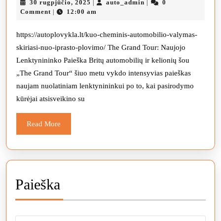
30
auto_admin
30 rugpjūčio, 2025
auto_admin
0
|
|
naujojo
rugpjūčio,
Comment
12:00 am
|
vairuotojo
2025
perklausos
https://autoplovykla.lt/kuo-cheminis-automobilio-valymas-
skiriasi-nuo-iprasto-plovimo/ The Grand Tour: Naujojo
vis
Lenktynininko Paieška Britų automobilių ir kelionių šou
dar
„The Grand Tour“ šiuo metu vykdo intensyvias paieškas
nesiseka.
naujam nuolatiniam lenktynininkui po to, kai pasirodymo
kūrėjai atsisveikino su
Read
Read More
More
Paieška