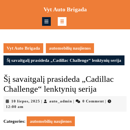
Skip
Vyt Auto Brigada
to
content
Skip
to
content
Vyt Auto Brigada
automobilių naujienos
Šį savaitgalį prasideda „Cadillac Challenge“ lenktynių serija
Šį savaitgalį prasideda „Cadillac
Challenge“ lenktynių serija
10
auto_admin
10 liepos, 2025
auto_admin
0 Comment
|
|
|
liepos,
12:00 am
2025
Categories:
automobilių naujienos