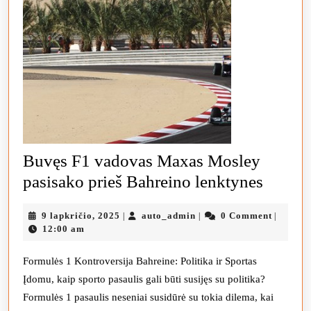
Buvęs F1 vadovas Maxas Mosley
Buvęs
pasisako prieš Bahreino lenktynes
F1
9
auto_admin
9 lapkričio, 2025
auto_admin
0 Comment
|
|
|
vadov
lapkričio,
12:00 am
Maxas
2025
Mosle
Formulės 1 Kontroversija Bahreine: Politika ir Sportas
Įdomu, kaip sporto pasaulis gali būti susijęs su politika?
pasisa
Formulės 1 pasaulis neseniai susidūrė su tokia dilema, kai
prieš