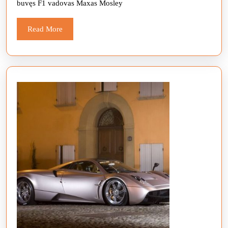
buvęs F1 vadovas Maxas Mosley
Bahrei
lenkty
Read
Read More
More