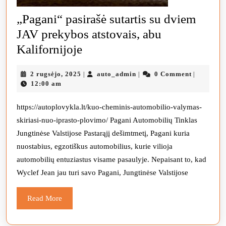
„Pagani“ pasirašė sutartis su dviem
JAV prekybos atstovais, abu
„Pagani“
Kalifornijoje
pasirašė
2
auto_admin
2 rugsėjo, 2025
auto_admin
0 Comment
|
|
|
sutartis
rugsėjo,
12:00 am
su
2025
dviem
https://autoplovykla.lt/kuo-cheminis-automobilio-valymas-
skiriasi-nuo-iprasto-plovimo/ Pagani Automobilių Tinklas
JAV
Jungtinėse Valstijose Pastarąjį dešimtmetį, Pagani kuria
prekybos
nuostabius, egzotiškus automobilius, kurie vilioja
atstovais,
automobilių entuziastus visame pasaulyje. Nepaisant to, kad
abu
Wyclef Jean jau turi savo Pagani, Jungtinėse Valstijose
Kalifornijoje
Read
Read More
More