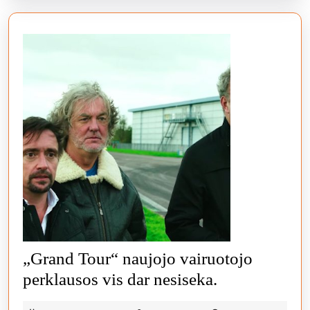
„Grand Tour“ naujojo vairuotojo
„Grand
perklausos vis dar nesiseka.
Tour“