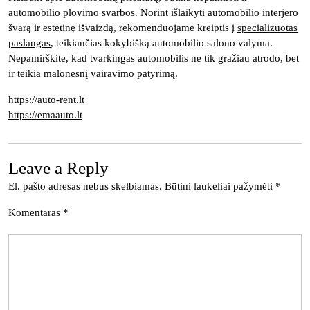
automobilio plovimo svarbos. Norint išlaikyti automobilio interjero
švarą ir estetinę išvaizdą, rekomenduojame kreiptis į
specializuotas
paslaugas
, teikiančias kokybišką automobilio salono valymą.
Nepamirškite, kad tvarkingas automobilis ne tik gražiau atrodo, bet
ir teikia malonesnį vairavimo patyrimą.
https://auto-rent.lt
https://emaauto.lt
Leave a Reply
El. pašto adresas nebus skelbiamas.
Būtini laukeliai pažymėti
*
Komentaras
*