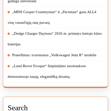
galingu universalu
„MINI Cooper Countryman“ ir „Paceman“ gaus ALL4
visų varančiųjų ratų pavarą
„Dodge Charger Daytona“ 2026 m. pristatys kietojo kūno
baterijas
Pranešimas: svarstomas „Volkswagen Jetta R“ modelis
„Land Rover Evoque“ šnipinėjimo nuotraukose
demonstruoja naują, elegantišką dizainą
Search