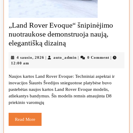
„Land Rover Evoque“ šnipinėjimo
nuotraukose demonstruoja naują,
„Land
elegantišką dizainą
Rover
4
auto_admin
4 sausio, 2026
auto_admin
0 Comment
|
|
|
Evoque“
sausio,
12:00 am
šnipinėjimo
2026
Naujos kartos Land Rover Evoque: Techniniai aspektai ir
nuotraukose
inovacijos Šiaurės Švedijos snieguotose platybėse buvo
demonstruoja
pastebėtas naujos kartos Land Rover Evoque modelis,
naują,
atliekantys bandymus. Šis modelis remsis atnaujinta D8
priekinio varomųjų
elegantišką
dizainą
Read
Read More
More