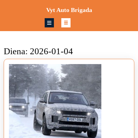
Skip
Vyt Auto Brigada
to
content
Skip
to
content
Diena:
2026-01-04