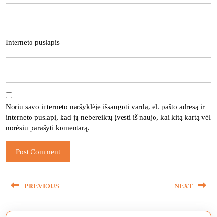
Interneto puslapis
Noriu savo interneto naršyklėje išsaugoti vardą, el. pašto adresą ir
interneto puslapį, kad jų nebereiktų įvesti iš naujo, kai kitą kartą vėl
norėsiu parašyti komentarą.
Navigacija
PREVIOUS
NEXT
tarp
įrašų
Previous
Next