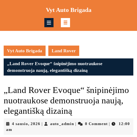
Skip
Vyt Auto Brigada
to
content
Skip
to
content
Vyt Auto Brigada
Land Rover
„Land Rover Evoque“ šnipinėjimo nuotraukose
demonstruoja naują, elegantišką dizainą
„Land Rover Evoque“ šnipinėjimo
nuotraukose demonstruoja naują,
elegantišką dizainą
4
auto_admin
4 sausio, 2026
auto_admin
0 Comment
12:00
|
|
|
sausio,
am
2026