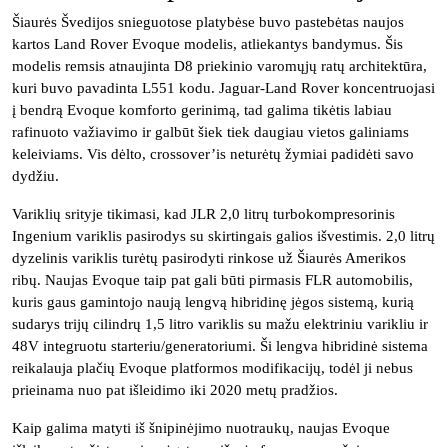
Šiaurės Švedijos snieguotose platybėse buvo pastebėtas naujos
kartos Land Rover Evoque modelis, atliekantys bandymus. Šis
modelis remsis atnaujinta D8 priekinio varomųjų ratų architektūra,
kuri buvo pavadinta L551 kodu. Jaguar-Land Rover koncentruojasi
į bendrą Evoque komforto gerinimą, tad galima tikėtis labiau
rafinuoto važiavimo ir galbūt šiek tiek daugiau vietos galiniams
keleiviams. Vis dėlto, crossover’is neturėtų žymiai padidėti savo
dydžiu.
Variklių srityje tikimasi, kad JLR 2,0 litrų turbokompresorinis
Ingenium variklis pasirodys su skirtingais galios išvestimis. 2,0 litrų
dyzelinis variklis turėtų pasirodyti rinkose už Šiaurės Amerikos
ribų. Naujas Evoque taip pat gali būti pirmasis FLR automobilis,
kuris gaus gamintojo naują lengvą hibridinę jėgos sistemą, kurią
sudarys trijų cilindrų 1,5 litro variklis su mažu elektriniu varikliu ir
48V integruotu starteriu/generatoriumi. Ši lengva hibridinė sistema
reikalauja plačių Evoque platformos modifikacijų, todėl ji nebus
prieinama nuo pat išleidimo iki 2020 metų pradžios.
Kaip galima matyti iš šnipinėjimo nuotraukų, naujas Evoque