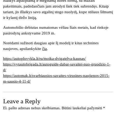
išlaikys atpažįstamą ir mėgstamą išorės formą, su mažais
pakeitimais, padedančiais jam atrodyti šiek tiek subrendęs. Kitaip
tariant, jis išlaikys savo atgalinį stogo nuolydį, kupe stiliaus šiltnamį
ir kylantį diržo liniją.
Automobilio debiutas numatomas vėliau šiais metais, kad rinkoje
pasirodytų ankstyvame 2019 m.
Norėdami sužinoti daugiau apie šį modelį ir kitas technines
naujoves, apsilankykite
čia
.
https://autoplovykla.lt/ru/moika-dvigatelya-kaunas/
https://vytautobrigada.lt/autoguide-dabar-savaitei-nuo-gruodzio-1-
d/
https://automak.lt/svarbiausios-savaites-virusines-naujienos-2015-
m-sausio-4-11-d/
Leave a Reply
El. pašto adresas nebus skelbiamas.
Būtini laukeliai pažymėti
*