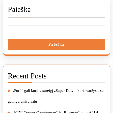
post:
post:
Paieška
Paieška
Recent Posts
„Ford“ gali kurti visureigį „Super Duty“, kuris varžysis su
galingu universalu
„MINI Cooper Countryman“ ir „Paceman“ gaus ALL4