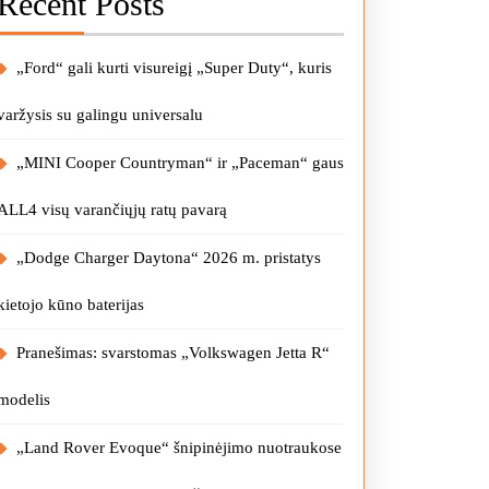
Recent Posts
„Ford“ gali kurti visureigį „Super Duty“, kuris
varžysis su galingu universalu
„MINI Cooper Countryman“ ir „Paceman“ gaus
ALL4 visų varančiųjų ratų pavarą
„Dodge Charger Daytona“ 2026 m. pristatys
kietojo kūno baterijas
Pranešimas: svarstomas „Volkswagen Jetta R“
modelis
„Land Rover Evoque“ šnipinėjimo nuotraukose