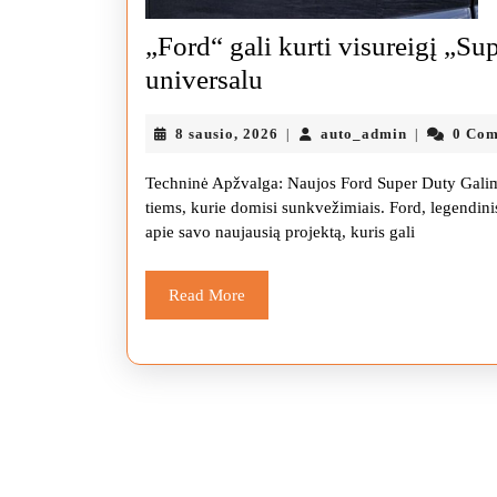
„Ford“ gali kurti visureigį „Su
„Ford“
universalu
gali
8
auto_admin
8 sausio, 2026
auto_admin
0 Co
|
|
kurti
sausio,
visureigį
2026
Techninė Apžvalga: Naujos Ford Super Duty Galim
„Super
tiems, kurie domisi sunkvežimiais. Ford, legendini
apie savo naujausią projektą, kuris gali
Duty“,
kuris
Read
Read More
varžysis
More
su
galingu
universalu