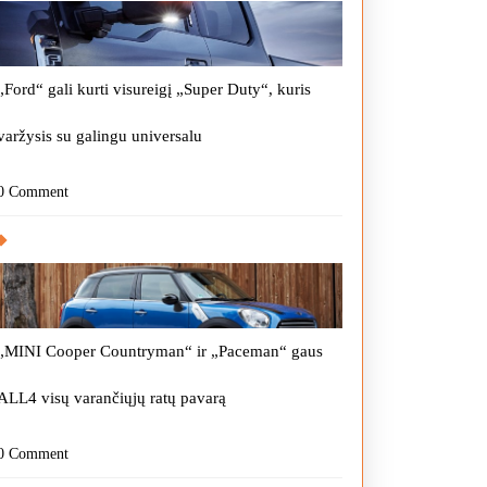
„Ford“ gali kurti visureigį „Super Duty“, kuris
varžysis su galingu universalu
0 Comment
„MINI Cooper Countryman“ ir „Paceman“ gaus
ALL4 visų varančiųjų ratų pavarą
0 Comment