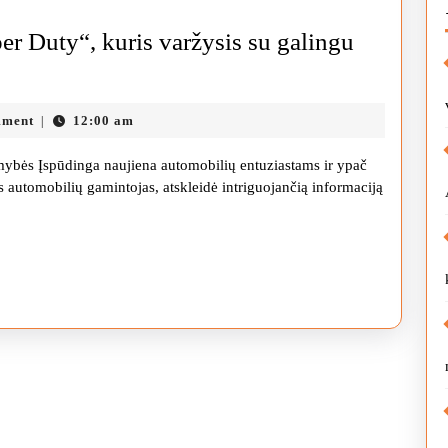
per Duty“, kuris varžysis su galingu
mment
12:00 am
|
ybės Įspūdinga naujiena automobilių entuziastams ir ypač
s automobilių gamintojas, atskleidė intriguojančią informaciją