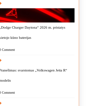
„Dodge Charger Daytona“ 2026 m. pristatys
kietojo kūno baterijas
0 Comment
Pranešimas: svarstomas „Volkswagen Jetta R“
modelis
0 Comment