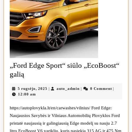
„Ford Edge Sport“ siūlo „EcoBoost“
„Ford
galią
Edge
5
auto_admin
5 rugsėjo, 2025
auto_admin
0 Comment
|
|
|
Sport“
rugsėjo,
12:00 am
siūlo
2025
„EcoBoost“
https://autoplovykla.lt/en/carwashes/vilnius/ Ford Edge:
Naujausios Savybės ir Vilniaus Automobilių Plovyklos Ford
galią
pristatė naujausią ir galingiausią Edge modelį su nauju 2.7
litro EcoBoost V6 varikliu, kuris pasiekia 315 AG ir 475 Nm