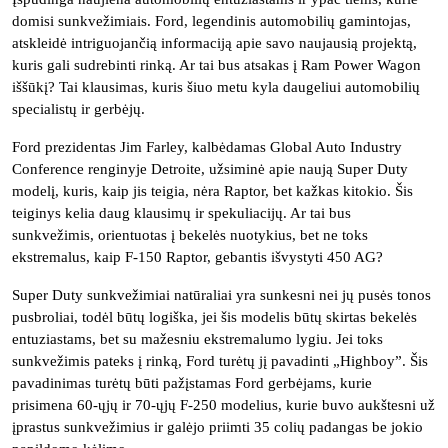
domisi sunkvežimiais. Ford, legendinis automobilių gamintojas,
atskleidė intriguojančią informaciją apie savo naujausią projektą,
kuris gali sudrebinti rinką. Ar tai bus atsakas į Ram Power Wagon
iššūkį? Tai klausimas, kuris šiuo metu kyla daugeliui automobilių
specialistų ir gerbėjų.
Ford prezidentas Jim Farley, kalbėdamas Global Auto Industry
Conference renginyje Detroite, užsiminė apie naują Super Duty
modelį, kuris, kaip jis teigia, nėra Raptor, bet kažkas kitokio. Šis
teiginys kelia daug klausimų ir spekuliacijų. Ar tai bus
sunkvežimis, orientuotas į bekelės nuotykius, bet ne toks
ekstremalus, kaip F-150 Raptor, gebantis išvystyti 450 AG?
Super Duty sunkvežimiai natūraliai yra sunkesni nei jų pusės tonos
pusbroliai, todėl būtų logiška, jei šis modelis būtų skirtas bekelės
entuziastams, bet su mažesniu ekstremalumo lygiu. Jei toks
sunkvežimis pateks į rinką, Ford turėtų jį pavadinti „Highboy”. Šis
pavadinimas turėtų būti pažįstamas Ford gerbėjams, kurie
prisimena 60-ųjų ir 70-ųjų F-250 modelius, kurie buvo aukštesni už
įprastus sunkvežimius ir galėjo priimti 35 colių padangas be jokio