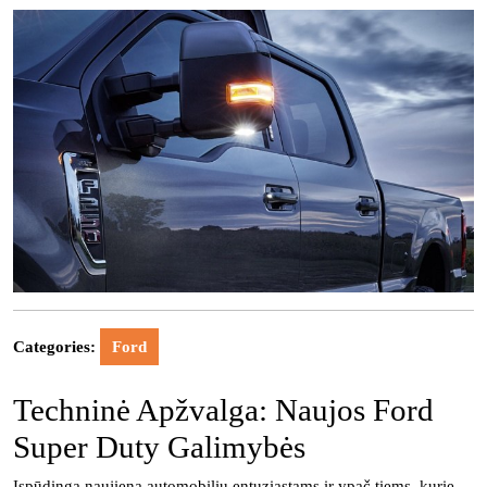
Categories:
Ford
Techninė Apžvalga: Naujos Ford
Super Duty Galimybės
Įspūdinga naujiena automobilių entuziastams ir ypač tiems, kurie