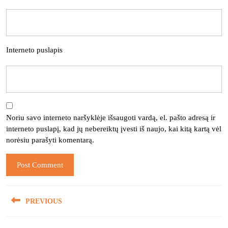
Interneto puslapis
Noriu savo interneto naršyklėje išsaugoti vardą, el. pašto adresą ir
interneto puslapį, kad jų nebereiktų įvesti iš naujo, kai kitą kartą vėl
norėsiu parašyti komentarą.
Navigacija
PREVIOUS
tarp
įrašų
Previous