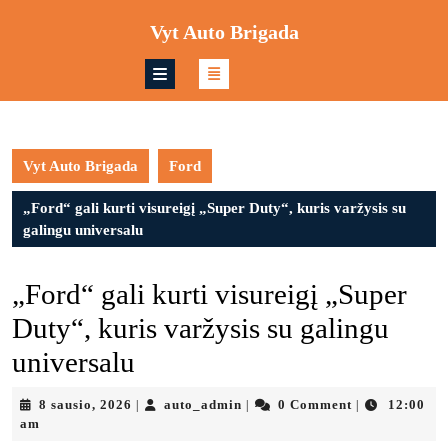
Skip
Vyt Auto Brigada
to
content
Skip
to
content
Vyt Auto Brigada
Ford
„Ford“ gali kurti visureigį „Super Duty“, kuris varžysis su
galingu universalu
„Ford“ gali kurti visureigį „Super
Duty“, kuris varžysis su galingu
universalu
8
auto_admin
8 sausio, 2026
auto_admin
0 Comment
12:00
|
|
|
sausio,
am
2026