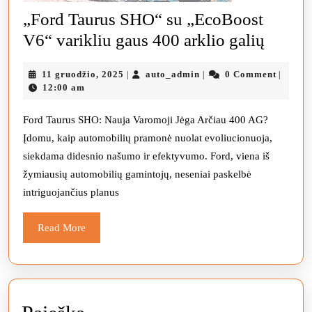
„Ford Taurus SHO“ su „EcoBoost
„Ford
V6“ varikliu gaus 400 arklio galių
Taurus
11
auto_admin
11 gruodžio, 2025
auto_admin
0 Comment
|
|
|
SHO“
gruodžio,
12:00 am
su
2025
„EcoB
Ford Taurus SHO: Nauja Varomoji Jėga Arčiau 400 AG?
Įdomu, kaip automobilių pramonė nuolat evoliucionuoja,
V6“
siekdama didesnio našumo ir efektyvumo. Ford, viena iš
varikl
žymiausių automobilių gamintojų, neseniai paskelbė
gaus
intriguojančius planus
400
arklio
Read
Read More
More
galių