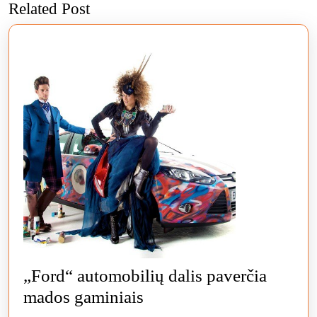
Related Post
post:
„Ford“ automobilių dalis paverčia
„Ford“
mados gaminiais