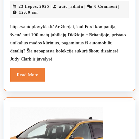
automobilių
23
auto_admin
23 liepos, 2025
auto_admin
0 Comment
|
|
|
dalis
liepos,
12:00 am
paverčia
2025
mados
https://autoplovykla.lt/ Ar žinojai, kad Ford kompanija,
švenčianti 100 metų jubiliejų Didžiojoje Britanijoje, pristato
gaminiais
unikalius mados kūrinius, pagamintus iš automobilių
detalių? Šią nepaprastą kolekciją sukūrė škotų dizainerė
Judy Clark ir juvelyrė
Read
Read More
More