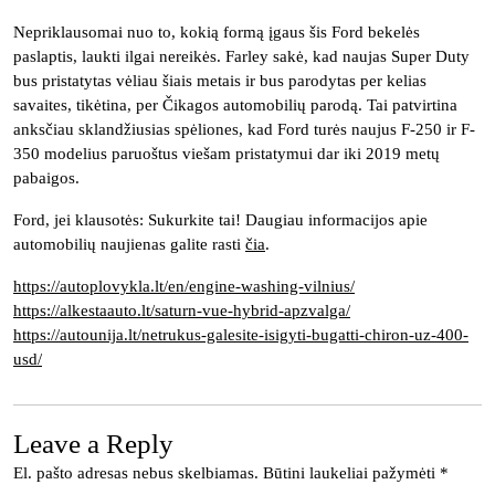
Nepriklausomai nuo to, kokią formą įgaus šis Ford bekelės
paslaptis, laukti ilgai nereikės. Farley sakė, kad naujas Super Duty
bus pristatytas vėliau šiais metais ir bus parodytas per kelias
savaites, tikėtina, per Čikagos automobilių parodą. Tai patvirtina
anksčiau sklandžiusias spėliones, kad Ford turės naujus F-250 ir F-
350 modelius paruoštus viešam pristatymui dar iki 2019 metų
pabaigos.
Ford, jei klausotės: Sukurkite tai! Daugiau informacijos apie
automobilių naujienas galite rasti
čia
.
https://autoplovykla.lt/en/engine-washing-vilnius/
https://alkestaauto.lt/saturn-vue-hybrid-apzvalga/
https://autounija.lt/netrukus-galesite-isigyti-bugatti-chiron-uz-400-
usd/
Leave a Reply
El. pašto adresas nebus skelbiamas.
Būtini laukeliai pažymėti
*