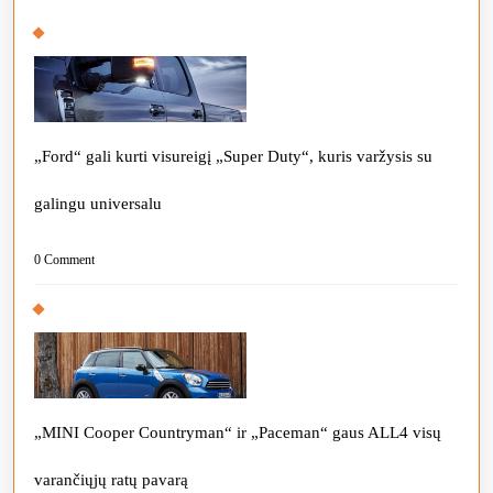
„Ford“ gali kurti visureigį „Super Duty“, kuris varžysis su
galingu universalu
0 Comment
„MINI Cooper Countryman“ ir „Paceman“ gaus ALL4 visų
varančiųjų ratų pavarą