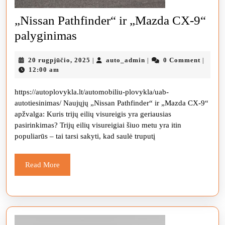
„Nissan Pathfinder“ ir „Mazda CX-9“
„Nissan
palyginimas
Pathfinder“
20
auto_admin
20 rugpjūčio, 2025
auto_admin
0 Comment
|
|
|
ir
rugpjūčio,
12:00 am
„Mazda
2025
https://autoplovykla.lt/automobiliu-plovykla/uab-
CX-
autotiesinimas/ Naujųjų „Nissan Pathfinder“ ir „Mazda CX-9“
9“
apžvalga: Kuris trijų eilių visureigis yra geriausias
palyginimas
pasirinkimas? Trijų eilių visureigiai šiuo metu yra itin
populiarūs – tai tarsi sakyti, kad saulė truputį
Read
Read More
More