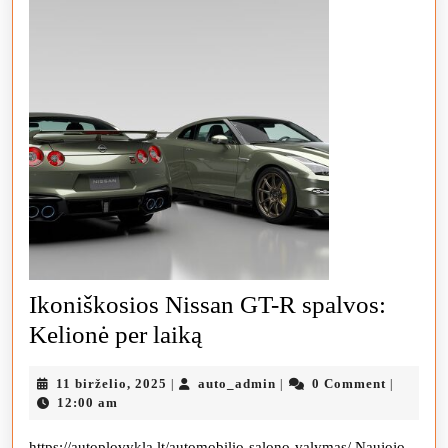
Ikoniškosios Nissan GT-R spalvos:
Ikoniškosios
Kelionė per laiką
Nissan
11
auto_admin
11 birželio, 2025
auto_admin
0 Comment
|
|
|
GT-
birželio,
12:00 am
R
2025
https://autoplovykla.lt/automobilio-salono-valymas/ Naujojo