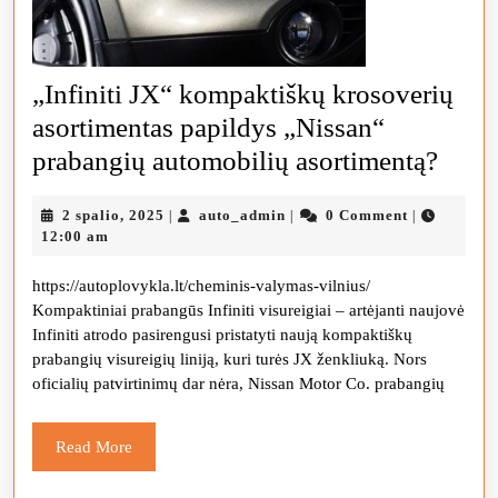
„Infiniti JX“ kompaktiškų krosoverių
asortimentas papildys „Nissan“
„Infin
prabangių automobilių asortimentą?
JX“
2
auto_admin
2 spalio, 2025
auto_admin
0 Comment
|
|
|
komp
spalio,
12:00 am
kroso
2025
https://autoplovykla.lt/cheminis-valymas-vilnius/
asort
Kompaktiniai prabangūs Infiniti visureigiai – artėjanti naujovė
papil
Infiniti atrodo pasirengusi pristatyti naują kompaktiškų
„Nis
prabangių visureigių liniją, kuri turės JX ženkliuką. Nors
oficialių patvirtinimų dar nėra, Nissan Motor Co. prabangių
prab
auto
Read
Read More
asort
More