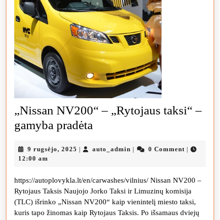
„Nissan NV200“ – „Rytojaus taksi“ –
„Nissan
gamyba pradėta
NV200“
9
auto_admin
9 rugsėjo, 2025
auto_admin
0 Comment
|
|
|
–
rugsėjo,
12:00 am
„Rytojaus
2025
https://autoplovykla.lt/en/carwashes/vilnius/ Nissan NV200 –
taksi“
Rytojaus Taksis Naujojo Jorko Taksi ir Limuzinų komisija
–
(TLC) išrinko „Nissan NV200“ kaip vienintelį miesto taksi,
gamyba
kuris tapo žinomas kaip Rytojaus Taksis. Po išsamaus dviejų