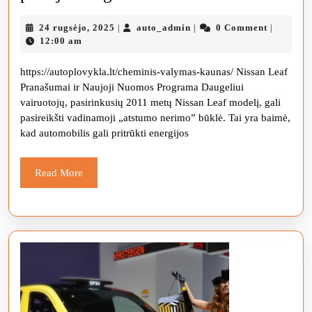
gali
24
auto_admin
24 rugsėjo, 2025
auto_admin
0 Comment
|
|
|
pasiūlyti
rugsėjo,
12:00 am
nemokamas
2025
https://autoplovykla.lt/cheminis-valymas-kaunas/ Nissan Leaf
automobilių
Pranašumai ir Naujoji Nuomos Programa Daugeliui
paskolas
vairuotojų, pasirinkusių 2011 metų Nissan Leaf modelį, gali
„Leaf“
pasireikšti vadinamoji „atstumo nerimo” būklė. Tai yra baimė,
kad automobilis gali pritrūkti energijos
pirkėjams
ilgoms
Read
Read More
kelionėms
More