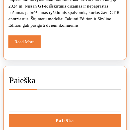
spalvos:
2024 m. Nissan GT-R išskirtinis dizainas ir nepaprastas
Kelionė
našumas pabrėžiamas ryškiomis spalvomis, kurios žavi GT-R
per
entuziastus. Šių metų modeliai Takumi Edition ir Skyline
Edition gali pasigirti dviem ikoninėmis
laiką
Read
Read More
More
Paieška
Paieška