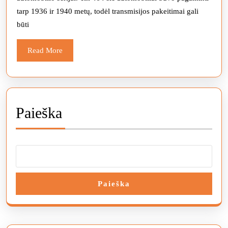
328“
tarp 1936 ir 1940 metų, todėl transmisijos pakeitimai gali
modeliui
būti
Read
Read More
More
Paieška
Paieška