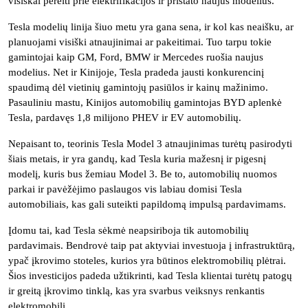
visiškai pereiti prie elektrifikacijos ir pristato naujus modelius.
Tesla modelių linija šiuo metu yra gana sena, ir kol kas neaišku, ar
planuojami visiški atnaujinimai ar pakeitimai. Tuo tarpu tokie
gamintojai kaip GM, Ford, BMW ir Mercedes ruošia naujus
modelius. Net ir Kinijoje, Tesla pradeda jausti konkurencinį
spaudimą dėl vietinių gamintojų pasiūlos ir kainų mažinimo.
Pasauliniu mastu, Kinijos automobilių gamintojas BYD aplenkė
Tesla, pardavęs 1,8 milijono PHEV ir EV automobilių.
Nepaisant to, teorinis Tesla Model 3 atnaujinimas turėtų pasirodyti
šiais metais, ir yra gandų, kad Tesla kuria mažesnį ir pigesnį
modelį, kuris bus žemiau Model 3. Be to, automobilių nuomos
parkai ir pavėžėjimo paslaugos vis labiau domisi Tesla
automobiliais, kas gali suteikti papildomą impulsą pardavimams.
Įdomu tai, kad Tesla sėkmė neapsiriboja tik automobilių
pardavimais. Bendrovė taip pat aktyviai investuoja į infrastruktūrą,
ypač įkrovimo stoteles, kurios yra būtinos elektromobilių plėtrai.
Šios investicijos padeda užtikrinti, kad Tesla klientai turėtų patogų
ir greitą įkrovimo tinklą, kas yra svarbus veiksnys renkantis
elektromobilį.