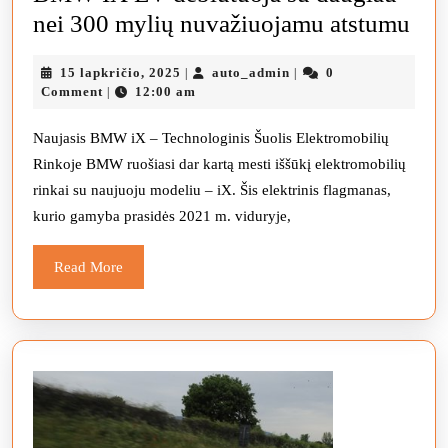
B
nei 300 mylių nuvažiuojamu atstumu
IX
15
auto_admin
15 lapkričio, 2025
auto_admin
0
|
|
EV
lapkričio,
Comment
12:00 am
|
deb
2025
su
Naujasis BMW iX – Technologinis Šuolis Elektromobilių
Rinkoje BMW ruošiasi dar kartą mesti iššūkį elektromobilių
dau
rinkai su naujuoju modeliu – iX. Šis elektrinis flagmanas,
nei
kurio gamyba prasidės 2021 m. viduryje,
300
myl
Read
Read More
nuv
More
ats