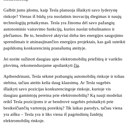
Galbūt jums įdomu, kaip Tesla planuoja išlaikyti savo lyderystę
rinkoje? Vienas iš būdų yra nuolatinis inovacijų diegimas ir naujų
technologijų pritaikymas. Tesla yra žinoma dėl savo pažangių
autonominio vairavimo funkcijų, kurios nuolat tobulinamos ir
plečiamos. Be to, bendrovė aktyviai dirba ties energijos saugojimo
sprendimais ir atsinaujinančios energijos projektais, kas gali suteikti
papildomų konkurencinių pranašumų ateityje.
Jei norite sužinoti daugiau apie elektromobilių priežiūrą ir variklio
plovimą, rekomenduojame apsilankyti
čia
.
Apibendrinant, Tesla sėkmė prabangių automobilių rinkoje ir toliau
stebina, tačiau ateitis kelia daug klausimų. Ar Tesla sugebės
išlaikyti savo pozicijas konkurencingoje rinkoje, kurioje vis
daugiau gamintojų pereina prie elektromobilių? Ką nauji modeliai
reikš Tesla pozicijoms ir ar bendrovė sugebės prisitaikyti prie
besikeičiančių vartotojų poreikių? Tik laikas parodys, tačiau viena
yra aišku – Tesla yra ir liks viena iš pagrindinių žaidėjų
elektromobilių rinkoje.