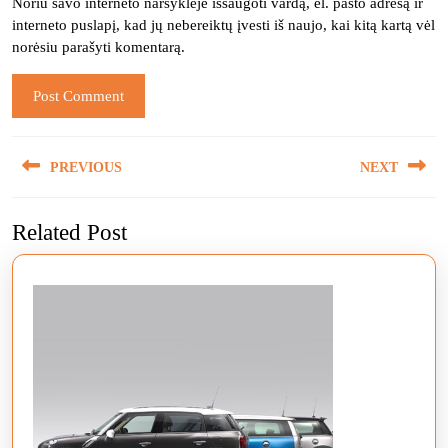
Noriu savo interneto naršyklėje išsaugoti vardą, el. pašto adresą ir
interneto puslapį, kad jų nebereiktų įvesti iš naujo, kai kitą kartą vėl
norėsiu parašyti komentarą.
Navigacija
PREVIOUS
NEXT
tarp
įrašų
Previous
Next
Related Post
post:
post: