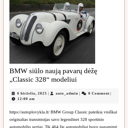
BMW siūlo naują pavarų dėžę
BMW
„Classic 328“ modeliui
siūlo
6
auto_admin
6 birželio, 2025
auto_admin
0 Comment
|
|
|
naują
birželio,
12:00 am
pavarų
2025
dėžę
https://autoplovykla.lt/ BMW Group Classic pateikia visiškai
originalias transmisijas savo legendinei 328 sportinio
„Classic
automobilio serijai. Tik 464 šie automobiliai buvo pagaminti