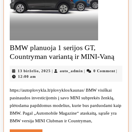
BMW planuoja 1 serijos GT,
BM
Countryman variantą ir MINI-Vaną
planu
13
auto_admin
13 birželio, 2025
auto_admin
0 Comment
|
|
|
1
birželio,
12:00 am
serijo
2025
GT,
https://autoplovykla.lt/plovyklos/kaunas/ BMW visiškai
pasinaudos investicijomis į savo MINI subprekės ženklą,
Coun
plėtodama papildomus modelius, kurie bus parduodami kaip
varian
BMW. Pagal „Automobile Magazine“ ataskaitą, sąraše yra
ir
BMW versija MINI Clubman ir Countryman,
MINI