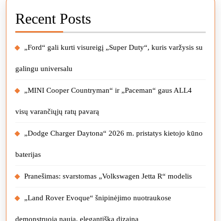
Recent Posts
„Ford“ gali kurti visureigį „Super Duty“, kuris varžysis su
galingu universalu
„MINI Cooper Countryman“ ir „Paceman“ gaus ALL4
visų varančiųjų ratų pavarą
„Dodge Charger Daytona“ 2026 m. pristatys kietojo kūno
baterijas
Pranešimas: svarstomas „Volkswagen Jetta R“ modelis
„Land Rover Evoque“ šnipinėjimo nuotraukose
demonstruoja naują, elegantišką dizainą