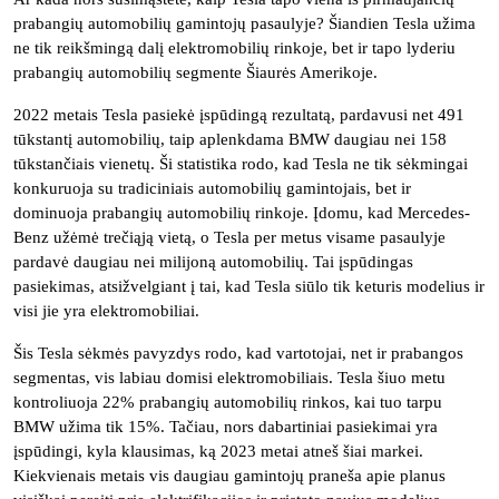
prabangių automobilių gamintojų pasaulyje? Šiandien Tesla užima
ne tik reikšmingą dalį elektromobilių rinkoje, bet ir tapo lyderiu
prabangių automobilių segmente Šiaurės Amerikoje.
2022 metais Tesla pasiekė įspūdingą rezultatą, pardavusi net 491
tūkstantį automobilių, taip aplenkdama BMW daugiau nei 158
tūkstančiais vienetų. Ši statistika rodo, kad Tesla ne tik sėkmingai
konkuruoja su tradiciniais automobilių gamintojais, bet ir
dominuoja prabangių automobilių rinkoje. Įdomu, kad Mercedes-
Benz užėmė trečiąją vietą, o Tesla per metus visame pasaulyje
pardavė daugiau nei milijoną automobilių. Tai įspūdingas
pasiekimas, atsižvelgiant į tai, kad Tesla siūlo tik keturis modelius ir
visi jie yra elektromobiliai.
Šis Tesla sėkmės pavyzdys rodo, kad vartotojai, net ir prabangos
segmentas, vis labiau domisi elektromobiliais. Tesla šiuo metu
kontroliuoja 22% prabangių automobilių rinkos, kai tuo tarpu
BMW užima tik 15%. Tačiau, nors dabartiniai pasiekimai yra
įspūdingi, kyla klausimas, ką 2023 metai atneš šiai markei.
Kiekvienais metais vis daugiau gamintojų praneša apie planus