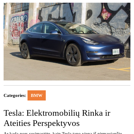
Categories:
BMW
Tesla: Elektromobilių Rinka ir
Ateities Perspektyvos
Ar kada nors susimąstėte, kaip Tesla tapo viena iš pirmaujančių