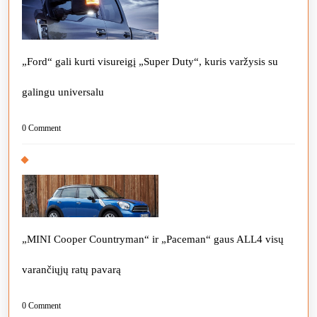
„Ford“ gali kurti visureigį „Super Duty“, kuris varžysis su
galingu universalu
0 Comment
„MINI Cooper Countryman“ ir „Paceman“ gaus ALL4 visų
varančiųjų ratų pavarą
0 Comment