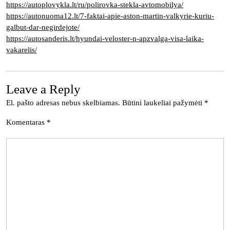
https://autoplovykla.lt/ru/polirovka-stekla-avtomobilya/
https://autonuoma12.lt/7-faktai-apie-aston-martin-valkyrie-kuriu-
galbut-dar-negirdejote/
https://autosanderis.lt/hyundai-veloster-n-apzvalga-visa-laika-
vakarelis/
Leave a Reply
El. pašto adresas nebus skelbiamas.
Būtini laukeliai pažymėti
*
Komentaras
*