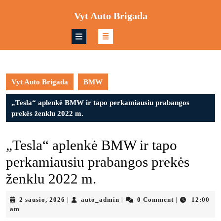
Skip
Vyt Auto Brigada
to
content
Skip
to
content
Vyt Auto Brigada
BMW
„Tesla“ aplenkė BMW ir tapo perkamiausiu prabangos
prekės ženklu 2022 m.
„Tesla“ aplenkė BMW ir tapo
perkamiausiu prabangos prekės
ženklu 2022 m.
2
auto_admin
2 sausio, 2026
auto_admin
0 Comment
12:00
|
|
|
sausio,
am
2026