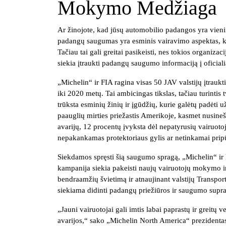
Mokymo Medžiaga
Ar žinojote, kad jūsų automobilio padangos yra vienint
padangų saugumas yra esminis vairavimo aspektas, k
Tačiau tai gali greitai pasikeisti, nes tokios organiza
siekia įtraukti padangų saugumo informaciją į ofici
„Michelin“ ir FIA ragina visas 50 JAV valstijų įtra
iki 2020 metų. Tai ambicingas tikslas, tačiau turinti
trūksta esminių žinių ir įgūdžių, kurie galėtų padėti 
paauglių mirties priežastis Amerikoje, kasmet nusine
avarijų, 12 procentų įvyksta dėl nepatyrusių vairuoto
nepakankamas protektoriaus gylis ar netinkamai prip
Siekdamos spręsti šią saugumo spragą, „Michelin“ ir
kampanija siekia pakeisti naujų vairuotojų mokymo ir
bendraamžių švietimą ir atnaujinant valstijų Trans
siekiama didinti padangų priežiūros ir saugumo supra
„Jauni vairuotojai gali imtis labai paprastų ir greitų v
avarijos,“ sako „Michelin North America“ prezidentas