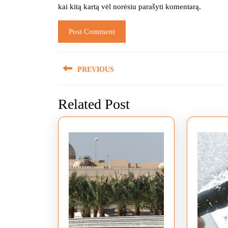
kai kitą kartą vėl norėsiu parašyti komentarą.
Navigacija
PREVIOUS
tarp
Previous
įrašų
Related Post
post: