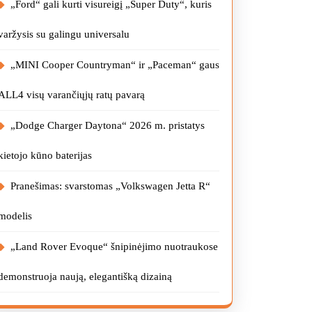
„Ford“ gali kurti visureigį „Super Duty“, kuris
varžysis su galingu universalu
„MINI Cooper Countryman“ ir „Paceman“ gaus
ALL4 visų varančiųjų ratų pavarą
„Dodge Charger Daytona“ 2026 m. pristatys
kietojo kūno baterijas
Pranešimas: svarstomas „Volkswagen Jetta R“
modelis
„Land Rover Evoque“ šnipinėjimo nuotraukose
demonstruoja naują, elegantišką dizainą