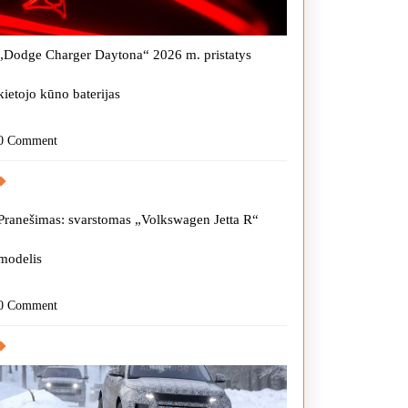
„Dodge Charger Daytona“ 2026 m. pristatys
kietojo kūno baterijas
0 Comment
Pranešimas: svarstomas „Volkswagen Jetta R“
modelis
0 Comment