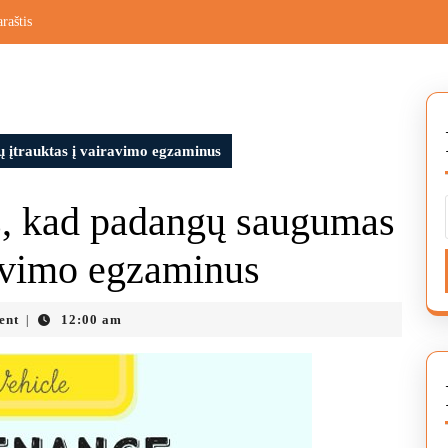
raštis
 įtrauktas į vairavimo egzaminus
s, kad padangų saugumas
ravimo egzaminus
ent
12:00 am
|