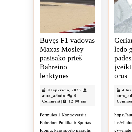
Buvęs F1 vadovas
Geria
Maxas Mosley
ledo g
pasisako prieš
padės
Bahreino
įveik
Buvęs
G
lenktynes
orus
F1
š
9
9 lapkričio, 2025
4 bir
|
vadovas
l
auto_admin
lapkričio,
auto_admin
0
auto_a
|
Maxas
g
2025
Comment
12:00 am
Comme
|
Mosley
p
Formulės 1 Kontroversija
https://a
pasisako
į
Bahreine: Politika ir Sportas
los/vilniu
prieš
ž
Įdomu, kaip sporto pasaulis
gyvenate 