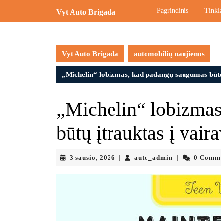
Skip
Pagrindinis
Tinkla
Vyt Auto Brigada
to
content
Skip
to
Vyt Auto Brigada
automobilių naujienos
content
„Michelin“ lobizmas, kad padangų saugumas būtų
„Michelin“ lobizma
būtų įtrauktas į vai
3
auto_admin
3 sausio, 2026
auto_admin
0 Comm
|
|
sausio,
2026