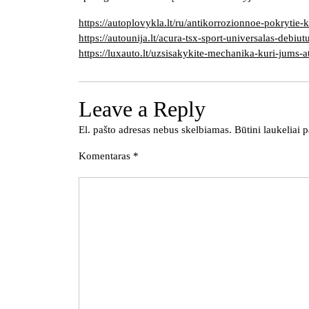
https://autoplovykla.lt/ru/antikorrozionnoe-pokrytie-
https://autounija.lt/acura-tsx-sport-universalas-debi
https://luxauto.lt/uzsisakykite-mechanika-kuri-jums-at
Leave a Reply
El. pašto adresas nebus skelbiamas.
Būtini laukeliai
Komentaras
*