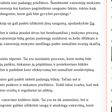
prasideda nuo padangų priežiūros. Šiandieninė vairuotojų mokymo
gnoruoja kai kuriuos pagrindinius saugumo faktus, tokius kaip
dangomis, kurie gali būti gyvybei pavojingi.“
aip tai gali padėti užtikrinti jūsų saugumą, apsilankykite
čia
.
, bet ir siekia įtraukti tėvus bei bendraamžius į mokymo procesą.
vairuotojai būtų geriau pasirengę susidoroti su kelio iššūkiais ir
auja vairuotojų mokymo medžiaga padės sumažinti avarijų skaičių
nis rūpestis. Tai yra nuolatinis procesas, kuris turėtų būti
gų patikra, tinkamas jų pripūtimas ir protektoriaus būklės
 bet ir padidinti kuro efektyvumą bei sumažinti susidėvėjimą.
urios gali padėti stebėti padangų būklę. Tačiau net ir
inės patikros ir tinkamos priežiūros. Todėl labai svarbu, kad tiek
os svarbą ir reguliariai tai atliktų.
vairavimo kultūros dalis. Tai yra ne tik asmeninio, bet ir
omis galime užtikrinti saugų ir atsakingą vairavimą, kuris