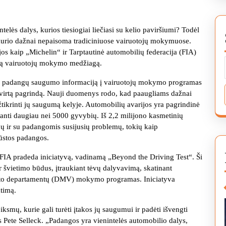
elės dalys, kurios tiesiogiai liečiasi su kelio paviršiumi? Todėl
urio dažnai nepaisoma tradiciniuose vairuotojų mokymuose.
cijos kaip „Michelin“ ir Tarptautinė automobilių federacija (FIA)
alią vairuotojų mokymo medžiagą.
ukti padangų saugumo informaciją į vairuotojų mokymo programas
s tvirtą pagrindą. Nauji duomenys rodo, kad paaugliams dažnai
užtikrinti jų saugumą kelyje. Automobilių avarijos yra pagrindinė
šanti daugiau nei 5000 gyvybių. Iš 2,2 milijono kasmetinių
jų ir su padangomis susijusių problemų, tokių kaip
ūstos padangos.
 FIA pradeda iniciatyvą, vadinamą „Beyond the Driving Test“. Ši
 švietimo būdus, įtraukiant tėvų dalyvavimą, skatinant
porto departamentų (DMV) mokymo programas. Iniciatyva
timą.
eiksmų, kurie gali turėti įtakos jų saugumui ir padėti išvengti
 Pete Selleck. „Padangos yra vienintelės automobilio dalys,