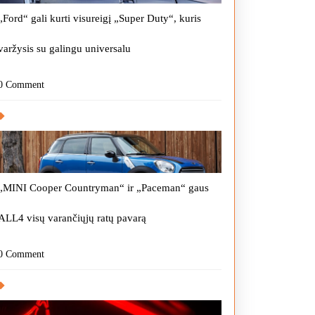
„Ford“ gali kurti visureigį „Super Duty“, kuris
varžysis su galingu universalu
0 Comment
„MINI Cooper Countryman“ ir „Paceman“ gaus
ALL4 visų varančiųjų ratų pavarą
0 Comment