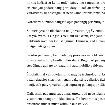
kurios liečiasi su keliu, todėl vairavimo saugumas 
sistema jau padarė daug gerų dalykų, tačiau dažnai i
vairavimas su nesaugiai ar netinkamai pripūstomis pa
Norėdami sužinoti daugiau apie padangų priežiūrą ir k
Ši iniciatyva ne tik skatina naujų vairuotojų švietimą
Tai yra svarbus žingsnis siekiant užtikrinti, kad jauni 
užtikrinti savo bei kitų saugumą. Tikimasi, kad ši n
ir išgelbėti gyvybes.
Svarbu pažymėti, kad padangų priežiūra nėra tik sezoni
įprasta vairuotojų kasdienybės dalis. Reguliari padan
stebėjimas gali ne tik pagerinti automobilio valdymą,
Šiuolaikiniai vairuotojai turi daugybę technologijų, k
pažangiausios sistemos negali pakeisti reguliarios fiz
nauji, tiek patyrę vairuotojai suprastų padangų priežiūr
Galiausiai, padangų saugumas turėtų būti neatsiejama 
visuomenės saugumo klausimas. Tik bendromis pastang
apsaugos mus ir mūsų artimuosius kelyje.