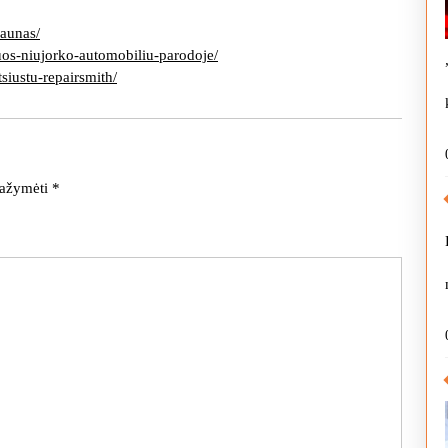
kaunas/
utuos-niujorko-automobiliu-parodoje/
siustu-repairsmith/
 pažymėti
*