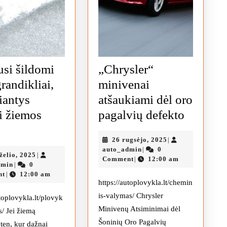
usi šildomi
„Chrysler“
randikliai,
minivenai
iantys
atšaukiami dėl oro
„Chrysl
ti žiemos
pagalvių defekto
eriausi
miniven
26
26 rugsėjo, 2025
|
ildomi
atšauki
auto_admin
rugsėjo,
auto_admin
0
|
4
želio, 2025
|
edo
dėl
2025
Comment
12:00 am
|
auto_admin
birželio,
dmin
0
|
randikliai,
oro
2025
nt
12:00 am
|
https://autoplovykla.lt/chemin
adėsiantys
pagalvi
is-valymas/ Chrysler
utoplovykla.lt/plovyk
veikti
defekto
Minivenų Atsiminimai dėl
s/ Jei žiemą
iemos
Šoninių Oro Pagalvių
ten, kur dažnai